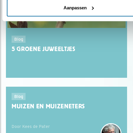
Aanpassen
Blog
5 GROENE JUWEELTJES
Blog
MUIZEN EN MUIZENETERS
Door Kees de Pater