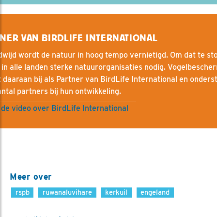
NER VAN BIRDLIFE INTERNATIONAL
wijd wordt de natuur in hoog tempo vernietigd. Om dat te st
r in alle landen sterke natuurorganisaties nodig. Vogelbesche
 daaraan bij als Partner van BirdLife International en onders
ntal partners bij hun ontwikkeling.
 de video over BirdLife International
Meer over
rspb
ruwanaluvihare
kerkuil
engeland