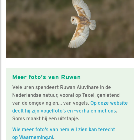
Meer foto's van Ruwan
Vele uren spendeert Ruwan Aluvihare in de
Nederlandse natuur, vooral op Texel, genietend
van de omgeving en… van vogels.
Op deze website
deelt hij zijn vogelfoto’s en -verhalen met ons
.
Soms maakt hij een uitstapje.
Wie meer foto's van hem wil zien kan terecht
op Waarneming.nl
.