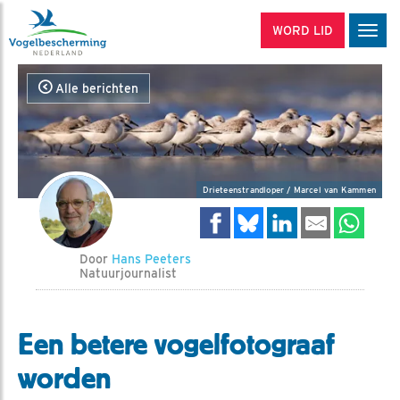
WORD LID
Men
Alle berichten
Drieteenstrandloper / Marcel van Kammen
Door
Hans Peeters
Natuurjournalist
Een betere vogelfotograaf
worden