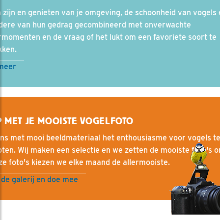
 zijn en genieten van je omgeving, de schoonheid van vogels 
ndere van hun gedrag gecombineerd met onverwachte
momenten en de vraag of het lukt om een favoriete soort te
kken.
meer
 MET JE MOOISTE VOGELFOTO
ons met mooi beeldmateriaal het enthousiasme voor vogels t
ten. Wij maken een selectie en we zetten de mooiste foto's on
ze foto's kiezen we elke maand de allermooiste.
 de galerij en doe mee