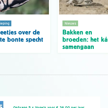
ieping
Nieuws
eetjes over de
Bakken en
te bonte specht
broeden: het k
samengaan
n
Ontvang 5 x Vogels voor € 36,00 per jaar