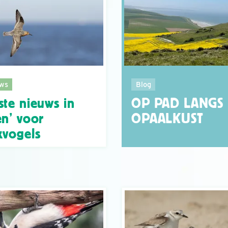
ws
Blog
ste nieuws in
OP PAD LANGS
en’ voor
OPAALKUST
kvogels