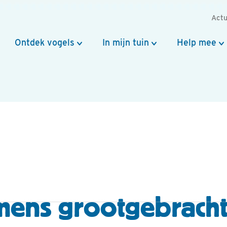
Actu
Ontdek vogels
In mijn tuin
Help mee
ens grootgebrach