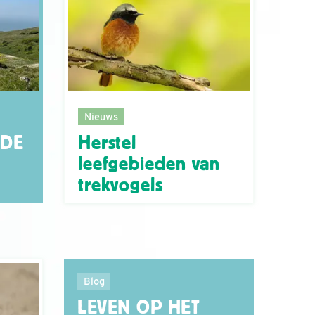
Nieuws
Herstel
 DE
leefgebieden van
trekvogels
Blog
LEVEN OP HET