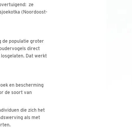
 overtuigend: ze
Tsjoekotka (Noordoost-
g de populatie groter
oudervogels direct
losgelaten. Dat werkt
rzoek en bescherming
or de soort van
dividuen die zich het
ndswerving als met
orten.