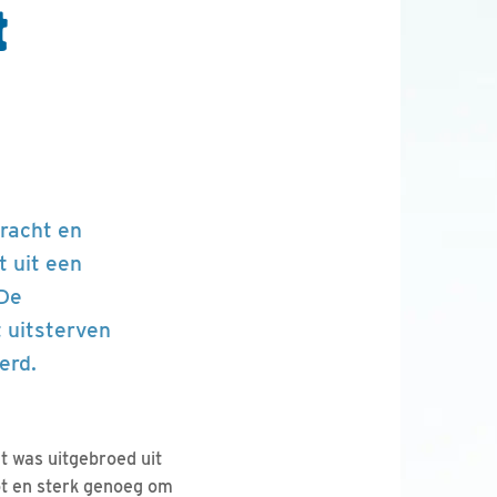
t
racht en
t uit een
 De
 uitsterven
erd.
 was uitgebroed uit
t en sterk genoeg om