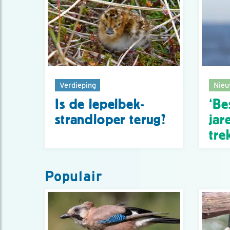
Verdieping
Nieu
Is de lepelbek­
‘Be
strandloper terug?
jar
tre
Populair