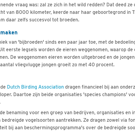
nnende vraag was: zal ze zich in het wild redden? Dat deed ze
cht van 8000 kilometer, keerde naar haar geboortegrond in 
m daar zelfs succesvol tot broeden.
n maken
ek van 'bijbroeden' sinds een paar jaar toe, met de bedoelin
 Uit eerste legsels worden de eieren weggenomen, waarop de 
nen. De weggenomen eieren worden uitgebroed en de jongen 
 aantal vliegvlugge jongen groeit zo met 40 procent.
 de
Dutch Birding Association
dragen financieel bij aan onde
loper. Daartoe zijn beide organisaties 'species champions' vo
.
de benaming voor een groep van bedrijven, organisaties en in
n bedreigde vogelsoorten aantrekken. Ze dragen zowel via fo
citeit bij aan beschermingsprogramma's over de bedreigde so