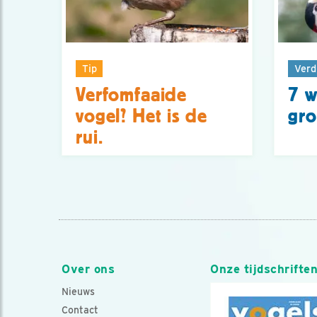
Tip
Verd
Verfomfaaide
7 w
vogel? Het is de
gro
rui.
Over ons
Onze tijdschrifte
Nieuws
Contact