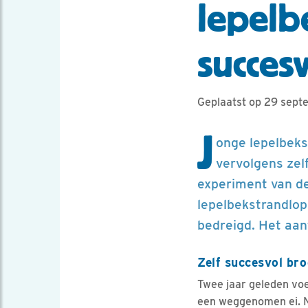
lepelb
succes
Geplaatst op 29 sep
J
onge lepelbek
vervolgens zelf
experiment van de
lepelbekstrandlop
bedreigd. Het aan
Zelf succesvol br
Twee jaar geleden vo
een weggenomen ei. N