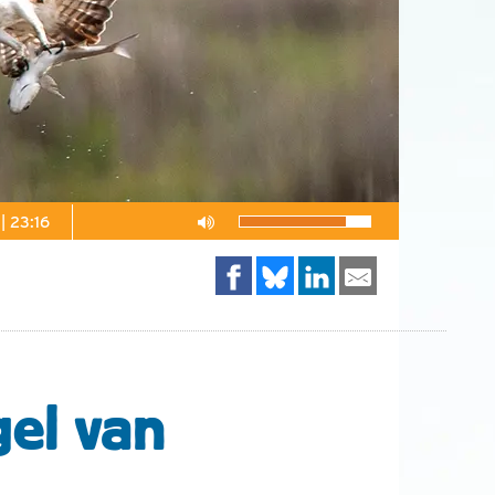
|
23:16
el van