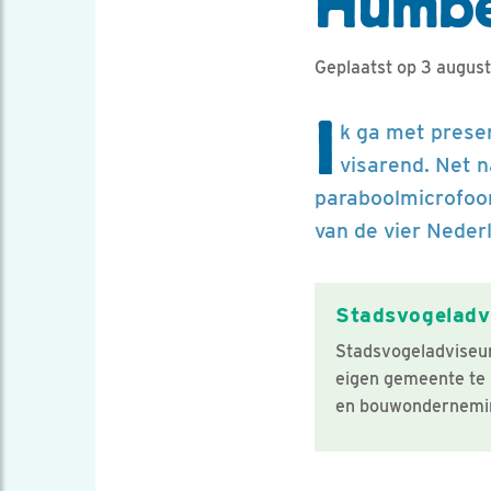
Humbe
Geplaatst op 3 augus
I
k ga met prese
visarend. Net 
paraboolmicrofoon
van de vier Nede
Stadsvogeladvi
Stadsvogeladviseur
eigen gemeente te 
en bouwondernemin