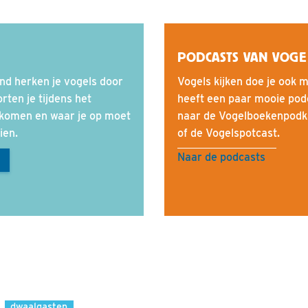
PODCASTS VAN VOG
and herken je vogels door
Vogels kijken doe je ook 
rten je tijdens het
heeft een paar mooie pod
nkomen en waar je op moet
naar de Vogelboekenpodka
ien.
of de Vogelspotcast.
Naar de podcasts
R
dwaalgasten