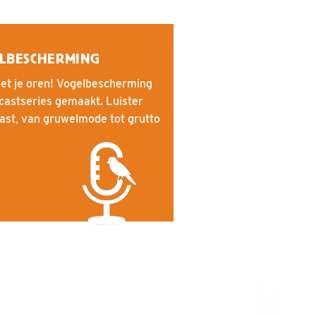
ELBESCHERMING
met je oren! Vogelbescherming
castseries gemaakt. Luister
st, van gruwelmode tot grutto