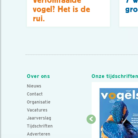
Verfomfaaide
7 w
vogel? Het is de
gro
rui.
Over ons
Onze tijdschrifte
Nieuws
Contact
Organisatie
Vacatures
Jaarverslag
Tijdschriften
Adverteren