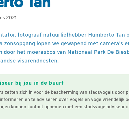
rto Tan
tus 2021
ntator, fotograaf natuurliefhebber Humberto Tan 
na zonsopgang lopen we gewapend met camera’s e
 door het moerasbos van Nationaal Park De Biesb
rlandse visarendnesten.
seur bij jou in de buurt
s zetten zich in voor de bescherming van stadsvogels door p
informeren en te adviseren over vogels en vogelvriendelijk 
gen kunnen contact opnemen met een stadsvogeladviseur in