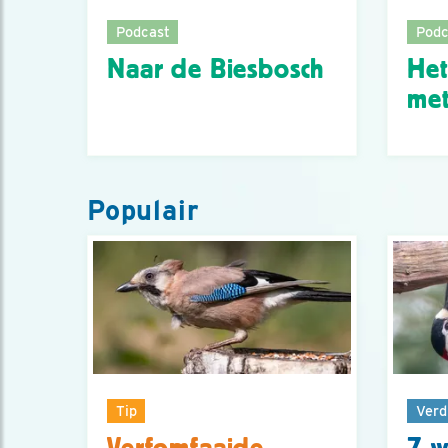
Podcast
Podc
Naar de Biesbosch
Het
met
Populair
Tip
Verd