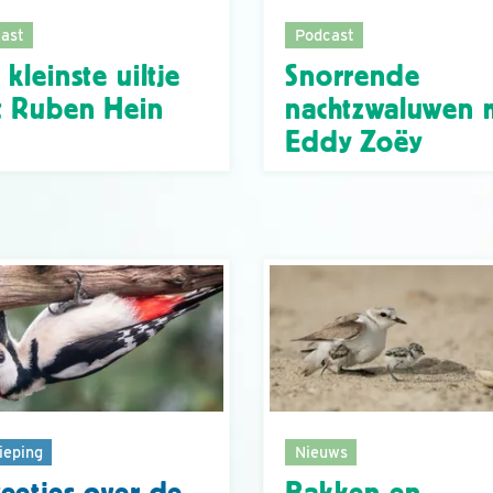
ast
Podcast
 kleinste uiltje
Snorrende
 Ruben Hein
nachtzwaluwen 
Eddy Zoëy
ieping
Nieuws