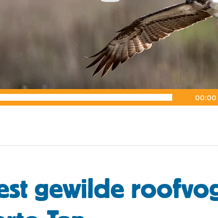
00:00
st gewilde roofvog