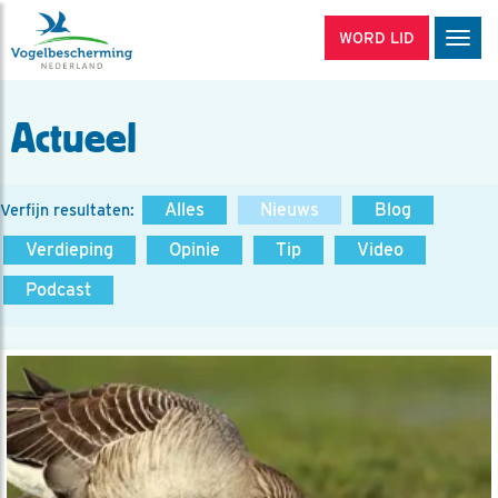
WORD LID
Men
Actueel
Alles
Nieuws
Blog
Verfijn resultaten:
Verdieping
Opinie
Tip
Video
Podcast