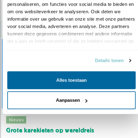
personaliseren, om functies voor social media te bieden en 
om ons websiteverkeer te analyseren. Ook delen we 
lees meer
informatie over uw gebruik van onze site met onze partners 
voor social media, adverteren en analyse. Deze partners 
kunnen deze gegevens combineren met andere informatie 
die u aan ze heeft verstrekt of die ze hebben verzameld op 
basis van uw gebruik van hun services.
Details tonen
Alles toestaan
Aanpassen
Nieuws
Grote karekieten op wereldreis