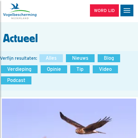
WORD LID
Men
Actueel
Alles
Nieuws
Blog
Verfijn resultaten:
Verdieping
Opinie
Tip
Video
Podcast