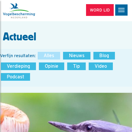
WORD LID
Men
Actueel
Alles
Nieuws
Blog
Verfijn resultaten:
Verdieping
Opinie
Tip
Video
Podcast