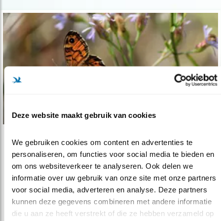
Deze website maakt gebruik van cookies
We gebruiken cookies om content en advertenties te 
Nieuws
personaliseren, om functies voor social media te bieden en 
Zeldzame argusvlinder in Amstelland
om ons websiteverkeer te analyseren. Ook delen we 
13.08.20
Er zijn tientallen exemplaren gezien in de
informatie over uw gebruik van onze site met onze partners 
Bovenkerkerpolder.
voor social media, adverteren en analyse. Deze partners 
kunnen deze gegevens combineren met andere informatie 
die u aan ze heeft verstrekt of die ze hebben verzameld op 
lees meer