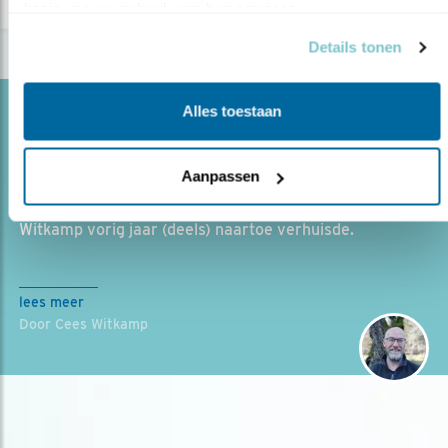
basis van uw gebruik van hun services.
Details tonen
Blog
Alles toestaan
DE KOOLMEES EN IK
Aanpassen
10.04.20
Opmerkelijk contact tussen Cees en de
koolmezen. Een blog vanuit Estland, waar Cees
Witkamp vorig jaar (deels) naartoe verhuisde.
lees meer
Door Cees Witkamp