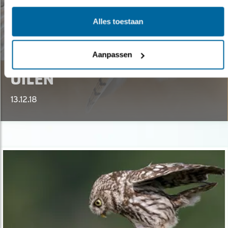
Alles toestaan
Verdieping
Aanpassen
JURIDISCHE BESCHERMING
UILEN
13.12.18