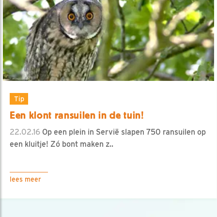
Tip
Een klont ransuilen in de tuin!
22.02.16
Op een plein in Servië slapen 750 ransuilen op
een kluitje! Zó bont maken z..
lees meer