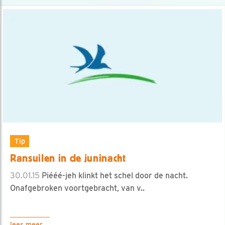
Tip
Ransuilen in de juninacht
30.01.15
Piééé-jeh klinkt het schel door de nacht.
Onafgebroken voortgebracht, van v..
lees meer