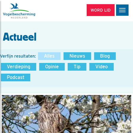
WORD LID
Men
Actueel
Alles
Nieuws
Blog
Verfijn resultaten:
Verdieping
Opinie
Tip
Video
Podcast