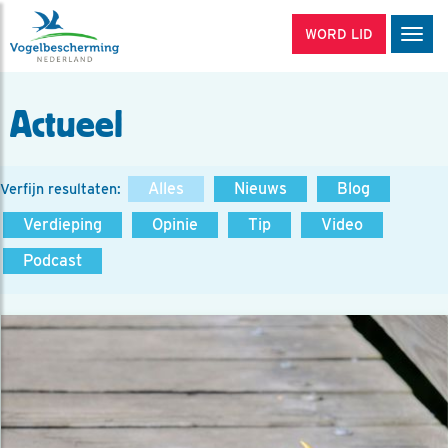
WORD LID
Men
Actueel
Alles
Nieuws
Blog
Verfijn resultaten:
Verdieping
Opinie
Tip
Video
Podcast