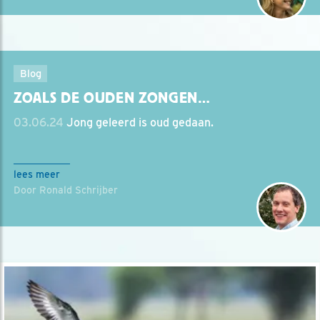
Blog
ZOALS DE OUDEN ZONGEN…
03.06.24
Jong geleerd is oud gedaan.
lees meer
Door Ronald Schrijber