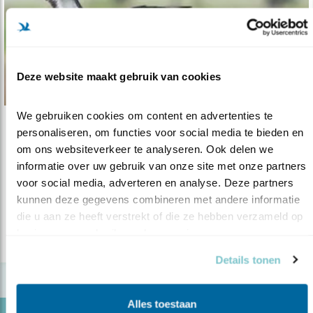
Deze website maakt gebruik van cookies
We gebruiken cookies om content en advertenties te 
Nieuws
personaliseren, om functies voor social media te bieden en 
om ons websiteverkeer te analyseren. Ook delen we 
Investeren in natuur loont
informatie over uw gebruik van onze site met onze partners 
30.11.23
12 milieu – en natuurorganisaties roepen
voor social media, adverteren en analyse. Deze partners 
politiek op.
kunnen deze gegevens combineren met andere informatie 
die u aan ze heeft verstrekt of die ze hebben verzameld op 
basis van uw gebruik van hun services.
lees meer
Details tonen
Alles toestaan