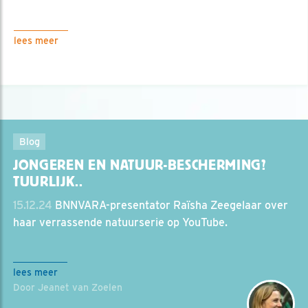
lees meer
Blog
JONGEREN EN NATUUR-BESCHERMING?
TUURLIJK..
15.12.24
BNNVARA-presentator Raïsha Zeegelaar over
haar verrassende natuurserie op YouTube.
lees meer
Door Jeanet van Zoelen