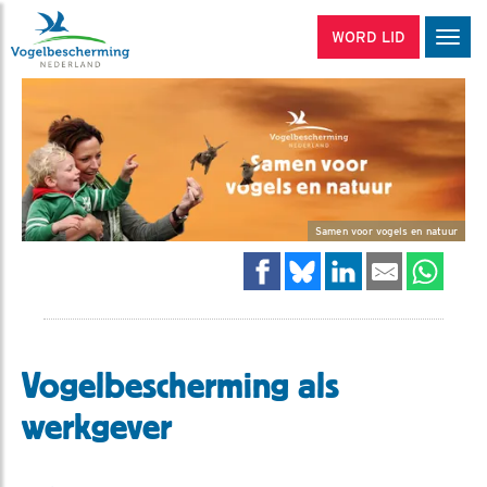
WORD LID
Men
Samen voor vogels en natuur
Vogelbescherming als
werkgever