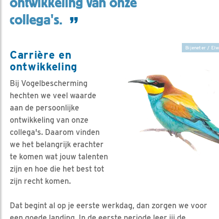
ontwikkeling van onze
collega's.
Bijeneter / El
Carrière en
ontwikkeling
Bij Vogelbescherming
hechten we veel waarde
aan de persoonlijke
ontwikkeling van onze
collega's. Daarom vinden
we het belangrijk erachter
te komen wat jouw talenten
zijn en hoe die het best tot
zijn recht komen.
Dat begint al op je eerste werkdag, dan zorgen we voor
een goede landing. In de eerste periode leer jij de