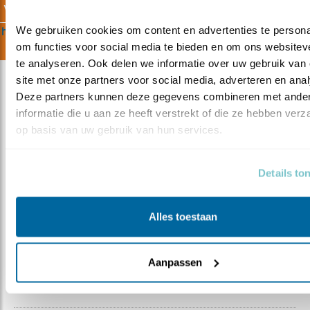
 voor ons belangrijk is.
We gebruiken cookies om content en advertenties te personal
 hier onze strategie
om functies voor social media te bieden en om ons websiteve
te analyseren. Ook delen we informatie over uw gebruik van 
site met onze partners voor social media, adverteren en anal
Deze partners kunnen deze gegevens combineren met ander
informatie die u aan ze heeft verstrekt of die ze hebben verz
op basis van uw gebruik van hun services.
MEER OVER WERKEN BIJ
VOGELBESCHERMING
Details to
Alles toestaan
Vacatures
Vrijwilligerswerk
Aanpassen
Vogelbescherming