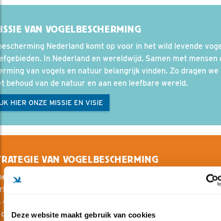
ISSIE VAN VOGELBESCHERMING
bescherming Nederland komt op voor in het wild levende voge
eefgebieden. In Nederland en wereldwijd. Samen met mensen 
rming van vogels en natuur belangrijk vinden. Zo dragen we 
t behoud van de natuur en aan een leefbare wereld.
JK HIER ONZE MISSIE EN VISIE
TRATEGIE VAN VOGELBESCHERMING
escherming is onderdeel van Birdlife International. Een mon
rk van partners die gezamenlijk optrekken in het bescherme
 en hun leefomgeving. We werken volgens het principe van ‘s
conservation’. Dit betekent dat kennis en het opdoen van ni
Deze website maakt gebruik van cookies