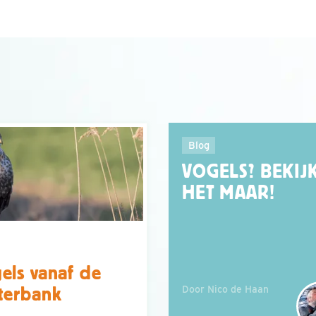
Blog
VOGELS? BEKIJ
HET MAAR!
els vanaf de
Door Nico de Haan
terbank