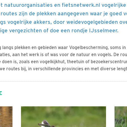
natuurorganisaties en fietsnetwerk.nl vogelrijke
 routes zijn de plekken aangegeven waar je goed v
angs vogelrijke akkers, door weidevogelgebieden o
tige vergezichten of doe een rondje IJsselmeer.
 langs plekken en gebieden waar Vogelbescherming, soms i
ties, aan het werk is of was voor de natuur en vogels. De ro
e doen is, zoals een vogelkijkhut, theetuin of bezoekerscentru
e routes bij, in verschillende provincies en met diverse lengt
E