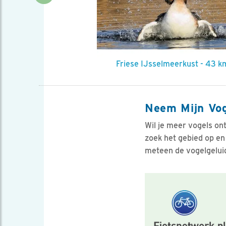
Previous
en - 19 km
Friese IJsselmeerkust - 43 k
Neem Mijn Vo
Wil je meer vogels on
zoek het gebied op en
meteen de vogelgelui