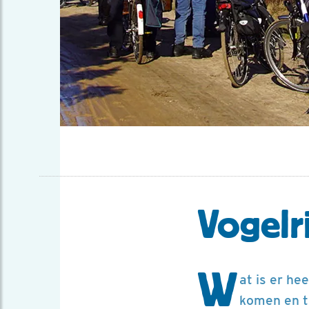
Vogelri
W
at is er he
komen en t