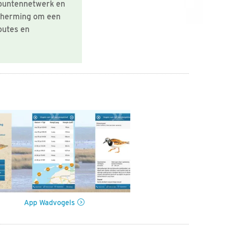
ppuntennetwerk en
scherming om een
outes en
App Wadvogels