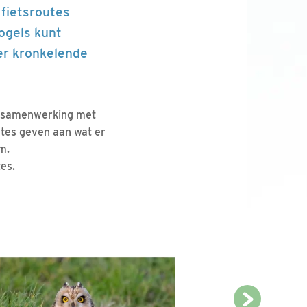
 fietsroutes
ogels kunt
ver kronkelende
n samenwerking met
utes geven aan wat er
m.
es.