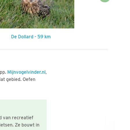
Next
De Dollard - 59 km
Amstelland
app.
Mijnvogelvinder.nl
,
dat gebied. Oefen
d van recreatief
ietsen. Ze bouwt in