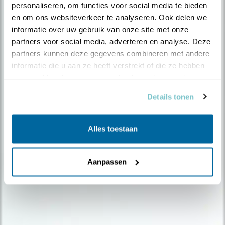
personaliseren, om functies voor social media te bieden 
en om ons websiteverkeer te analyseren. Ook delen we 
informatie over uw gebruik van onze site met onze 
partners voor social media, adverteren en analyse. Deze 
partners kunnen deze gegevens combineren met andere 
informatie die u aan ze heeft verstrekt of die ze hebben 
verzameld op basis van uw gebruik van hun services.
Niet gevonden wat je
Details tonen
zocht?
Alles toestaan
Ons servicecentrum helpt je graag verder. Bel ons
op 030-6937700 of neem
online contact
met ons
op. Of bekijk de
veelgestelde vragen
over vogels.
Aanpassen