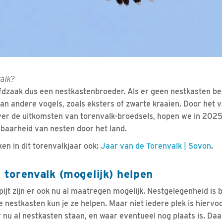
alk?
ofdzaak dus een nestkastenbroeder. Als er geen nestkasten bes
an andere vogels, zoals eksters of zwarte kraaien. Door het
ver de uitkomsten van torenvalk-broedsels, hopen we in 202
kbaarheid van nesten door het land.
en in dit torenvalkjaar ook:
Jaar van de Torenvalk | Sovon
.
e torenvalk (mogelijk) helpen
jt zijn er ook nu al maatregen mogelijk. Nestgelegenheid is b
 nestkasten kun je ze helpen. Maar niet iedere plek is hiervo
 nu al nestkasten staan, en waar eventueel nog plaats is. D