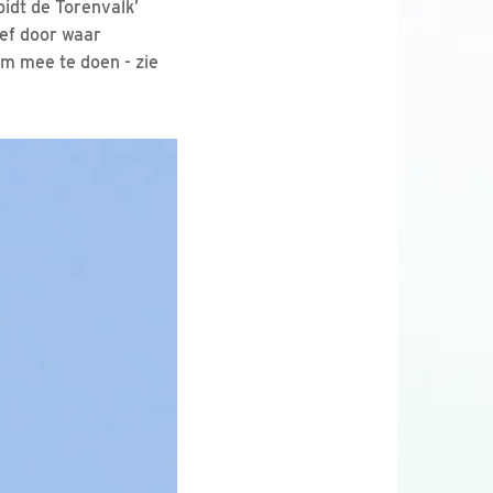
bidt de Torenvalk’
eef door waar
om mee te doen - zie