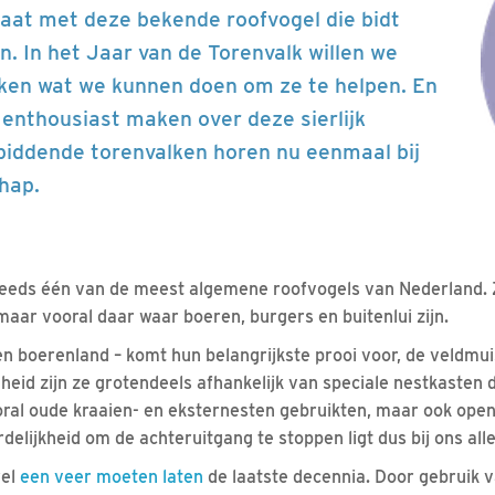
gaat met deze bekende roofvogel die bidt
n. In het Jaar van de Torenvalk willen we
en wat we kunnen doen om ze te helpen. En
enthousiast maken over deze sierlijk
biddende torenvalken horen nu eenmaal bij
hap.
teeds één van de meest algemene roofvogels van Nederland. 
maar vooral daar waar boeren, burgers en buitenlui zijn.
en boerenland – komt hun belangrijkste prooi voor, de veldmui
eid zijn ze grotendeels afhankelijk van speciale nestkasten d
ral oude kraaien- en eksternesten gebruikten, maar ook open
elijkheid om de achteruitgang te stoppen ligt dus bij ons all
wel
een veer moeten laten
de laatste decennia. Door gebruik 