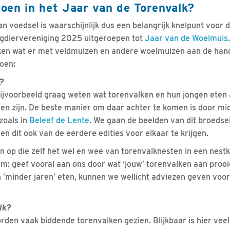
oen in het Jaar van de Torenvalk?
n voedsel is waarschijnlijk dus een belangrijk knelpunt voor d
ogdiervereniging 2025 uitgeroepen tot
Jaar van de Woelmuis
n wat er met veldmuizen en andere woelmuizen aan de hand 
doen:
?
ijvoorbeeld graag weten wat torenvalken en hun jongen eten a
en zijn. De beste manier om daar achter te komen is door mi
zoals in
Beleef de Lente
. We gaan de beelden van dit broedse
n dit ook van de eerdere edities voor elkaar te krijgen.
 op die zelf het wel en wee van torenvalknesten in een nest
m: geef vooral aan ons door wat ‘jouw’ torenvalken aan proo
n ’minder jaren’ eten, kunnen we wellicht adviezen geven voo
lk?
den vaak biddende torenvalken gezien. Blijkbaar is hier veel