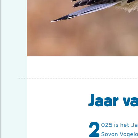
Jaar v
2
025 is het J
Sovon Vogelo