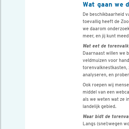
Wat gaan we d
De beschikbaarheid va
toevallig heeft de Zo
we daarom onderzoeke
meer, en jij kunt mee
Wat eet de torenvalk
Daarnaast willen we b
veldmuizen voor hand
torenvalknestkasten, 
analyseren, en probere
Ook roepen wij mensen
middel van een webca
als we weten wat ze i
landelijk gebied.
Waar bidt de torenva
Langs (snel)wegen wor