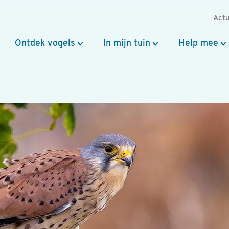
Actu
Ontdek vogels
In mijn tuin
Help mee