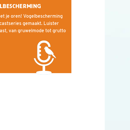
ELBESCHERMING
met je oren! Vogelbescherming
castseries gemaakt. Luister
st, van gruwelmode tot grutto