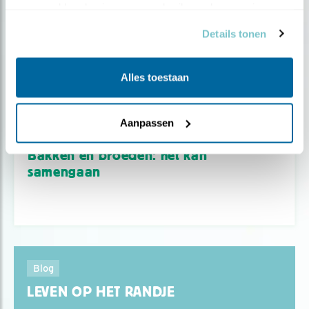
verzameld op basis van uw gebruik van hun services.
Details tonen
Alles toestaan
Aanpassen
Nieuws
Bakken en broeden: het kán
samengaan
Blog
LEVEN OP HET RANDJE