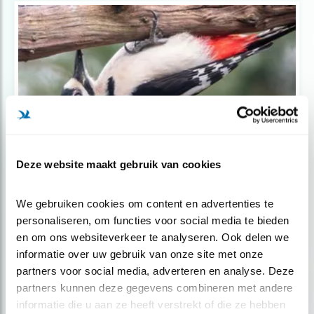
Deze website maakt gebruik van cookies
Verdieping
7 weetjes over de grote bonte specht
We gebruiken cookies om content en advertenties te 
personaliseren, om functies voor social media te bieden 
en om ons websiteverkeer te analyseren. Ook delen we 
informatie over uw gebruik van onze site met onze 
partners voor social media, adverteren en analyse. Deze 
partners kunnen deze gegevens combineren met andere 
informatie die u aan ze heeft verstrekt of die ze hebben 