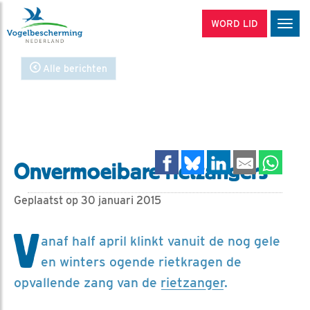
WORD LID
Men
Alle berichten
Onvermoeibare rietzangers
Geplaatst op 30 januari 2015
V
anaf half april klinkt vanuit de nog gele
en winters ogende rietkragen de
opvallende zang van de
rietzanger
.