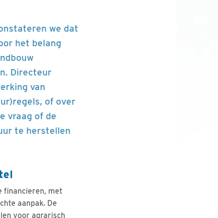
 constateren we dat
oor het belang
landbouw
n. Directeur
erking van
r)regels, of over
e vraag of de
ur te herstellen
tel
e financieren, met
ichte aanpak. De
elen voor agrarisch