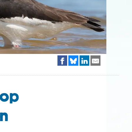
oop
en