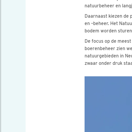
natuurbeheer en langj
Daarnaast kiezen de p
en –beheer. Het Natu
bodem worden sturend
De focus op de meest 
boerenbeheer zien we a
natuurgebieden in Ned
zwaar onder druk staa