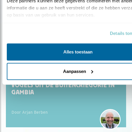
Deze partners kunnen deze gegevens combineren met ander
Blog
informatie die u aan ze heeft verstrekt of die ze hebben verz
op basis van uw gebruik van hun services.
HET VOGELGELUK VAN GAMBIA
Details to
Door Chris van der Heijden
Alles toestaan
Aanpassen
Blog
VOGELS UIT DE BUITENCATEGORIE IN
GAMBIA
Door Arjan Berben