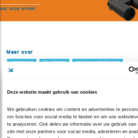
aar onze winkel
Meer over
vogelreizen
klaasdejong
chrisjanvanderheijden
gambia
Deel dit bericht
Deze website maakt gebruik van cookies
We gebruiken cookies om content en advertenties te personal
om functies voor social media te bieden en om ons websiteve
te analyseren. Ook delen we informatie over uw gebruik van 
Gerelateerde items
site met onze partners voor social media, adverteren en anal