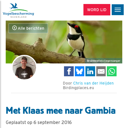
WORD LID
Men
Alle berichten
Bruinkeellelvliegenvanger
Door
Chris van der Heijden
Birdingplaces.eu
Met Klaas mee naar Gambia
Geplaatst op 6 september 2016