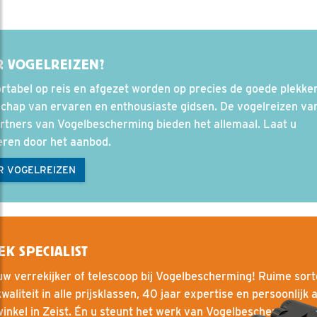
 VOGELREIZEN?
tabel op reis en afgezet worden op precies de goede plekken.
chap van ervaren en enthousiaste gidsen. De vogelreizen va
rtners van Vogelbescherming bieden het allemaal. Laat u
eren door het aanbod.
R VOGELREIZEN
EK SPECIALIST
w verrekijker of telescoop bij Vogelbescherming! Ruime sort
waliteit in alle prijsklassen, 40 jaar expertise en persoonlijk 
winkel in Zeist. Én u steunt het werk van Vogelbescherming.