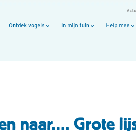
Actu
Ontdek vogels
In mijn tuin
Help mee
en naar…. Grote lij