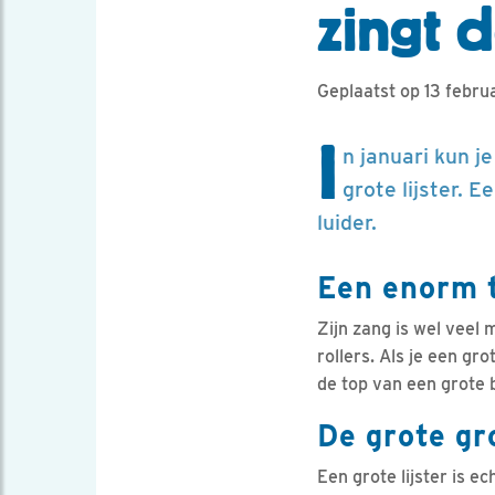
zingt d
Geplaatst op 13 febru
I
n januari kun j
grote lijster. 
luider.
Een enorm t
Zijn zang is wel veel
rollers. Als je een gro
de top van een grote 
De grote gro
Een grote lijster is e