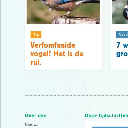
Tip
Verd
Verfomfaaide
7 w
vogel? Het is de
gro
rui.
Over ons
Onze tijdschrifte
Nieuws