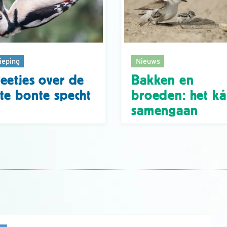
ieping
Nieuws
eetjes over de
Bakken en
te bonte specht
broeden: het k
samengaan
n