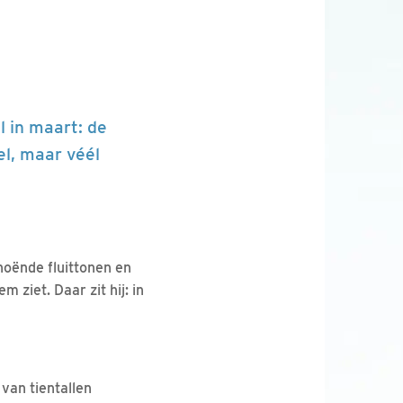
l in maart: de
el, maar véél
hoënde fluittonen en
m ziet. Daar zit hij: in
 van tientallen