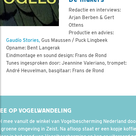
Redactie en interviews:
Arjan Berben & Gert
Ottens
Productie en advies:
Gaudío Stories,
Gus Maussen / Puck Lingbeek
Opname: Bent Langerak
Eindmontage en sound design: Frans de Rond
Tunes ingesproken door: Jeannine Valeriano, trompet:
André Heuvelman, basgitaar: Frans de Rond
MEE OP VOGELWANDELING
l mee vanuit de winkel van Vogelbescherming Nederland doo
groene omgeving in Zeist. Na afloop staat er een kopje koffie