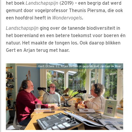
het boek
Landschapspijn
(2019) – een begrip dat werd
gemunt door vogelprofessor Theunis Piersma, die ook
een hoofdrol heeft in
Wondervogels
.
Landschapspijn
ging over de tanende biodiversiteit in
het boerenland en een betere toekomst voor boeren én
natuur. Het maakte de tongen los. Ook daarop blikken
Gert en Arjan terug met haar.
Gert Ottens (l.), Arjan Berben in gesprek met Jantien de Boer