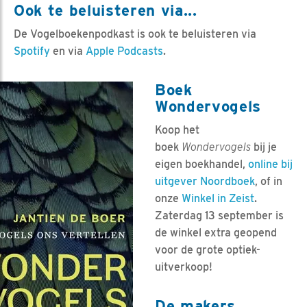
Ook te beluisteren via...
De Vogelboekenpodkast is ook te beluisteren via
Spotify
en via
Apple Podcasts
.
Boek
Wondervogels
Koop het
boek
Wondervogels
bij je
eigen boekhandel,
online bij
uitgever Noordboek
, of in
onze
Winkel in Zeist
.
Zaterdag 13 september is
de winkel extra geopend
voor de grote optiek-
uitverkoop!
De makers