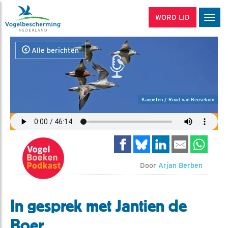
WORD LID
Men
Alle berichten
Kanoeten / Ruud van Beusekom
Door
Arjan Berben
In gesprek met Jantien de
Boer