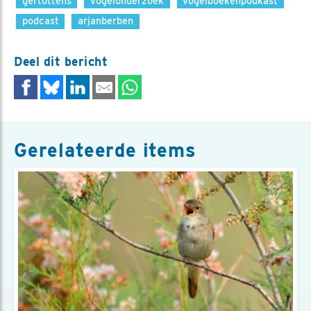
gertottens
vogelonderzoek
vogelboekenpodkast
podcast
arjanberben
Deel dit bericht
Gerelateerde items