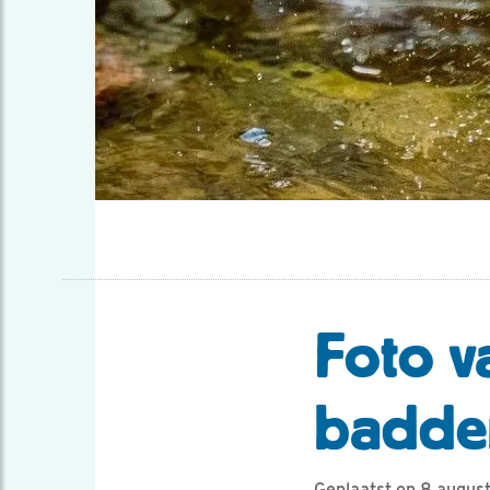
Foto v
badde
Geplaatst op 8 augus