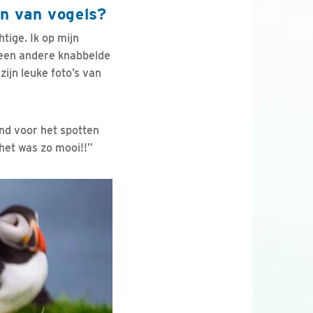
en van vogels?
ige. Ik op mijn
 een andere knabbelde
ijn leuke foto’s van
nd voor het spotten
het was zo mooi!!”