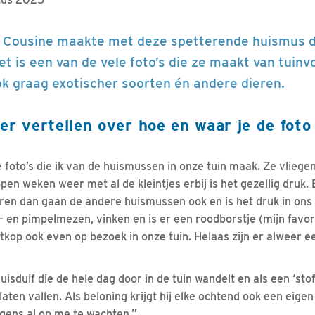
a Cousine maakte met deze spetterende huismus d
et is een van de vele foto’s die ze maakt van tuinvo
ok graag exotischer soorten én andere dieren.
er vertellen over hoe en waar je de foto
e foto’s die ik van de huismussen in onze tuin maak. Ze vliege
pen weken weer met al de kleintjes erbij is het gezellig druk. E
ren dan gaan de andere huismussen ook en is het druk in ons m
- en pimpelmezen, vinken en is er een roodborstje (mijn favori
kop ook even op bezoek in onze tuin. Helaas zijn er alweer ee
sduif die de hele dag door in de tuin wandelt en als een ‘stof
aten vallen. Als beloning krijgt hij elke ochtend ook een eige
rgens al op me te wachten.”