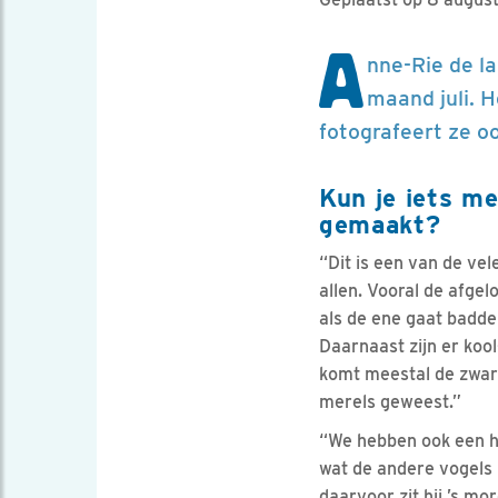
A
nne-Rie de l
maand juli. H
fotografeert ze o
Kun je iets me
gemaakt?
“Dit is een van de vel
allen. Vooral de afgelo
als de ene gaat badde
Daarnaast zijn er kool
komt meestal de zwart
merels geweest.”
“We hebben ook een hui
wat de andere vogels l
daarvoor zit hij ’s mo