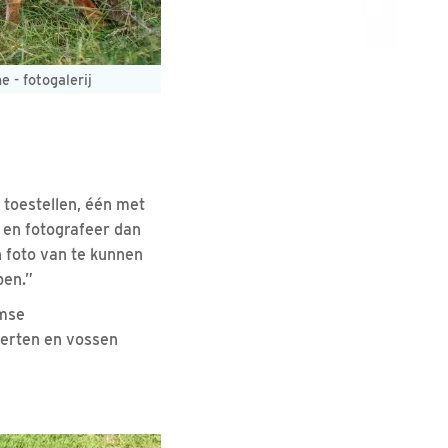
 - fotogalerij
 toestellen, één met
l en fotografeer dan
 foto van te kunnen
pen.”
amse
herten en vossen