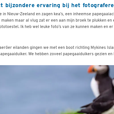
t bijzondere ervaring bij het fotografer
 in Nieuw-Zeeland en zagen kea’s, een inheemse papegaaiacht
 maken maar al vlug zat er een aan mijn broek te plukken en
totoestel. Ik heb wel leuke foto’s van ze kunnen maken en er z
aeröer eilanden gingen we met een boot richting Mykines Isla
apegaaiduiker. We hebben zoveel papegaaiduikers gezien en 