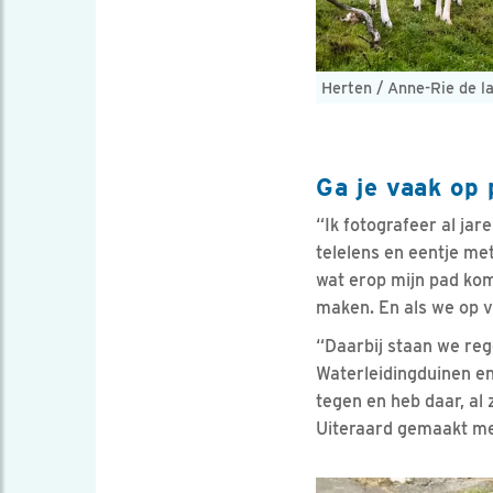
Herten / Anne-Rie de la
Ga je vaak op 
“Ik fotografeer al jar
telelens en eentje met
wat erop mijn pad ko
maken. En als we op vak
“Daarbij staan we re
Waterleidingduinen en
tegen en heb daar, al z
Uiteraard gemaakt met