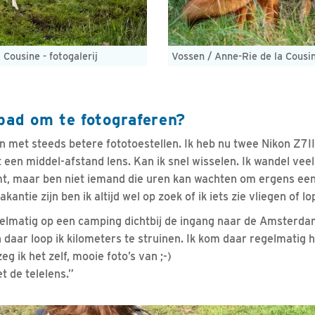
 Cousine - fotogalerij
Vossen / Anne-Rie de la Cousine
pad om te fotograferen?
en met steeds betere fototoestellen. Ik heb nu twee Nikon Z7II
 een middel-afstand lens. Kan ik snel wisselen. Ik wandel vee
mt, maar ben niet iemand die uren kan wachten om ergens een
antie zijn ben ik altijd wel op zoek of ik iets zie vliegen of lo
gelmatig op een camping dichtbij de ingang naar de Amsterd
 daar loop ik kilometers te struinen. Ik kom daar regelmatig 
eg ik het zelf, mooie foto’s van ;-)
 de telelens.”