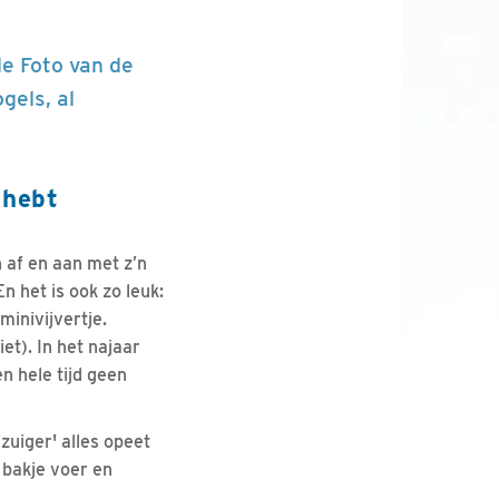
e Foto van de
gels, al
 hebt
n af en aan met z’n
n het is ook zo leuk:
inivijvertje.
et). In het najaar
n hele tijd geen
zuiger' alles opeet
n bakje voer en