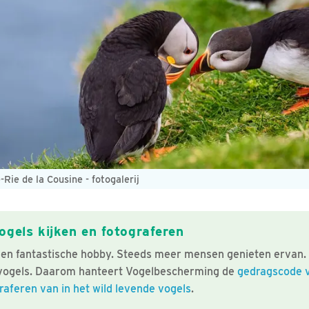
Rie de la Cousine - fotogalerij
gels kijken en fotograferen
 een fantastische hobby. Steeds meer mensen genieten ervan. 
 vogels. Daarom hanteert Vogelbescherming de
gedragscode v
raferen van in het wild levende vogels
.