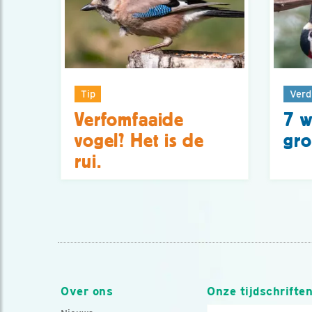
Tip
Verd
Verfomfaaide
7 w
vogel? Het is de
gro
rui.
Over ons
Onze tijdschrifte