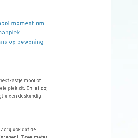
n mooi moment om
laapplek
kans op bewoning
 nestkastje mooi of
ie plek zit. En let op;
jgt u een deskundig
 Zorg ook dat de
t inregent. Twee meter