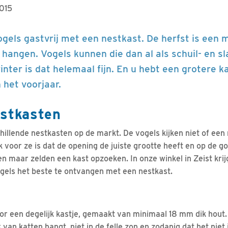
2015
ogels gastvrij met een nestkast. De herfst is ee
 hangen. Vogels kunnen die dan al als schuil- en s
inter is dat helemaal fijn. En u hebt een grotere 
 het voorjaar.
estkasten
chillende nestkasten op de markt. De vogels kijken niet of een
ijk voor ze is dat de opening de juiste grootte heeft en op de goe
len maar zelden een kast opzoeken. In onze winkel in Zeist kri
gels het beste te ontvangen met een nestkast.
oor een degelijk kastje, gemaakt van minimaal 18 mm dik hout.
 van katten hangt, niet in de felle zon en zodanig dat het nie