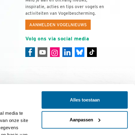
Meld je aan en ontvang nieuws,
inspiratie, acties en tips over vogels en
activiteiten van Vogelbescherming.
AANMELDEN VOGELNIEUWS
Volg ons via social media
Alles toestaan
ing
Colofon
l media te 
Aanpassen
an onze site 
gegevens 
op basis van 