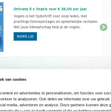
Ontvang 5 x Vogels voor € 36,00 per jaar
Vogels is het tijdschrift voor onze leden, met
prachtige fotoreportages en opmerkelijke verhalen.
Met jouw lidmaatschap help je de vogels.
WORD LID
ik van cookies
Onze sites
Mijn privacy
Cookieverklar
ntent en advertenties te personaliseren, om functies voor socia
erkeer te analyseren. Ook delen we informatie over uw gebruik v
cial media, adverteren en analyse. Deze partners kunnen deze 
rmatie die u aan ze heeft verstrekt of die ze hebben verzameld 