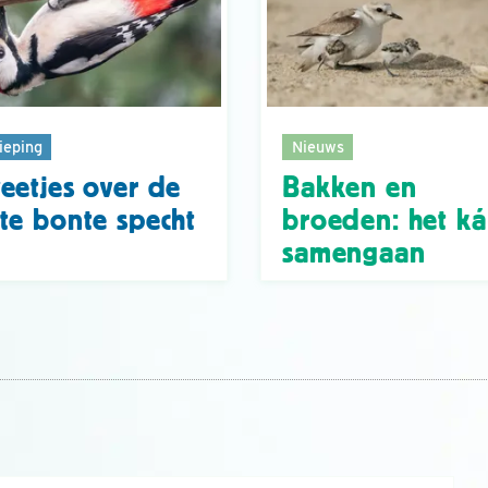
ieping
Nieuws
eetjes over de
Bakken en
te bonte specht
broeden: het k
samengaan
n