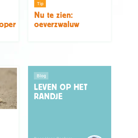
Tip
Nu te zien:
oper
oeverzwaluw
Blog
LEVEN OP HET
RANDJE