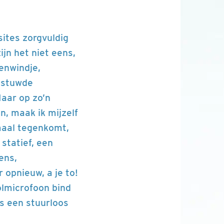
sites zorgvuldig
ijn het niet eens,
enwindje,
estuwde
Maar op zo’n
, maak ik mijzelf
emaal tegenkomt,
 statief, een
ens,
r opnieuw, a je to!
lmicrofoon bind
ls een stuurloos