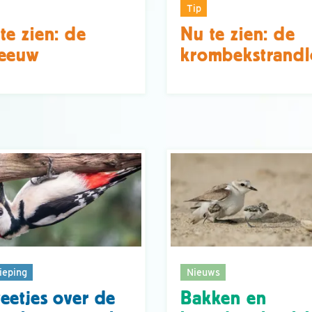
Tip
te zien: de
Nu te zien: de
reeuw
krombekstrandl
ieping
Nieuws
eetjes over de
Bakken en