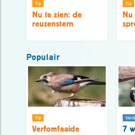
Tip
Tip
Nu te zien: de
Nu 
reuzenstern
sp
Populair
Tip
Verd
Verfomfaaide
7 w