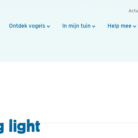
Actu
Ontdek vogels
In mijn tuin
Help mee
 light