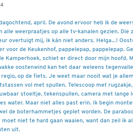
14
rdagochtend, april. De avond ervoor heb ik de weer
 alle weerpraatjes op alle tv-kanalen gezien. Die z
ur overtuigt mij, ik kán niet anders. Helga…! Oost
eer voor de Keukenhof, pappelepap, pappelepap. G
 de Kamperhoek, schiet er direct door mijn hoofd. 
akke oostenwind kan het daar weleens tegenvallen
 regio, op de fiets. Je weet maar nooit wat je all
etstassen vol met spullen. Telescoop met rugzakje,
wbaar stoeltje, tekenspullen, camera met lange l
les water. Maar niet alles past erin. Ik begin monte
ewel de boterhammetjes geplet worden. De paraboo
t moet niet te hard gaan waaien, want dan zeil ik a
nten uit.