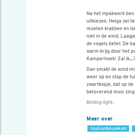
Na het inpakwerk ben 
uitkiezen. Helga zei 
moeten krabben en dat
niet in de wind. Laag
de vogels beter. De ba
warm krijg door het po
Kamperhoek! Zal ik…? 
Dan smakt de wind mijn
weer op en stap de tui
zwartkopje, dat op de
betoverend mooi zingt
Birding light
.
Meer over
ruudvanbeusekom