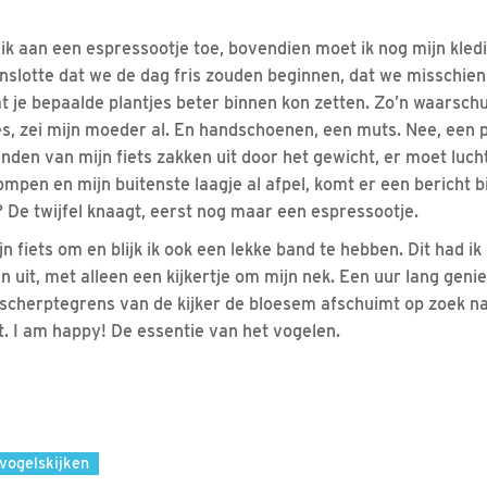
ik aan een espressootje toe, bovendien moet ik nog mijn kled
tenslotte dat we de dag fris zouden beginnen, dat we misschien
 je bepaalde plantjes beter binnen kon zetten. Zo’n waarschu
jes, zei mijn moeder al. En handschoenen, een muts. Nee, een p
nden van mijn fiets zakken uit door het gewicht, er moet lucht b
mpen en mijn buitenste laagje al afpel, komt er een bericht bi
De twijfel knaagt, eerst nog maar een espressootje.
 fiets om en blijk ik ook een lekke band te hebben. Dit had ik 
n uit, met alleen een kijkertje om mijn nek. Een uur lang genie
 scherptegrens van de kijker de bloesem afschuimt op zoek n
. I am happy! De essentie van het vogelen.
vogelskijken