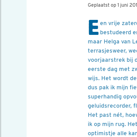
Geplaatst op 1 juni 20
E
en vrije zate
bestudeerd en
maar Helga van Le
terrasjesweer, w
voorjaarstrek bij
eerste dag met zw
wijs. Het wordt de
dus pak ik mijn fi
superhandig opvou
geluidsrecorder, f
Het past nét, ho
ik op mijn rug. He
optimistje alle ka