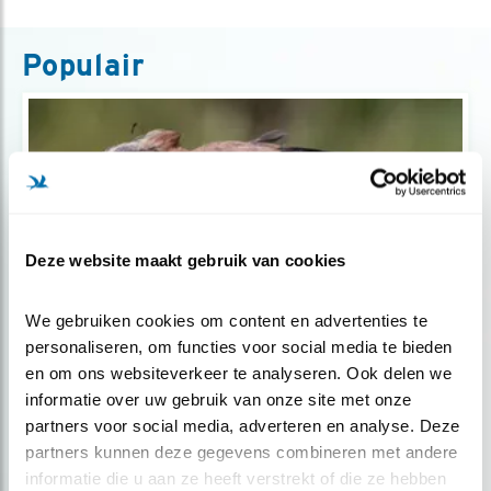
Populair
Deze website maakt gebruik van cookies
We gebruiken cookies om content en advertenties te 
personaliseren, om functies voor social media te bieden 
Tip
en om ons websiteverkeer te analyseren. Ook delen we 
Verfomfaaide vogel? Het is de rui.
informatie over uw gebruik van onze site met onze 
partners voor social media, adverteren en analyse. Deze 
partners kunnen deze gegevens combineren met andere 
informatie die u aan ze heeft verstrekt of die ze hebben 