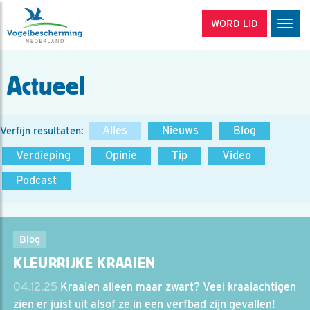
WORD LID
Men
Actueel
Alles
Nieuws
Blog
Verfijn resultaten:
Verdieping
Opinie
Tip
Video
Podcast
Blog
KLEURRIJKE KRAAIEN
04.12.25
Kraaien alleen maar zwart? Veel kraaiachtigen
zien er juist uit alsof ze in een verfbad zijn gevallen!