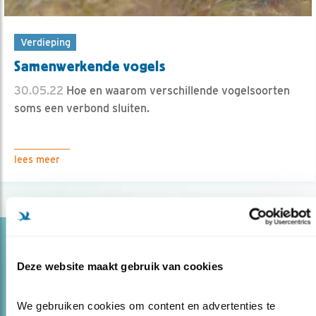
Verdieping
Samenwerkende vogels
30.05.22
Hoe en waarom verschillende vogelsoorten
soms een verbond sluiten.
lees meer
Blog
GEK VOGELGEDRAG VERKLAARD
Deze website maakt gebruik van cookies
25.04.22
4 voorbeelden van gek vogelgedrag + uitleg
We gebruiken cookies om content en advertenties te 