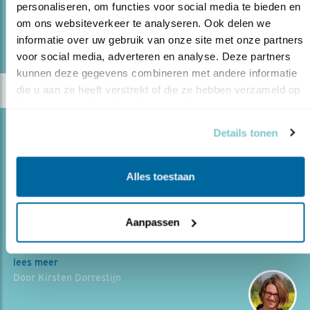
personaliseren, om functies voor social media te bieden en 
om ons websiteverkeer te analyseren. Ook delen we 
lees meer
Door Jeanet van Zoelen
informatie over uw gebruik van onze site met onze partners 
voor social media, adverteren en analyse. Deze partners 
kunnen deze gegevens combineren met andere informatie 
die u aan ze heeft verstrekt of die ze hebben verzameld op 
basis van uw gebruik van hun services.
Blog
Details tonen
“KRAAIEN ZIJN VOOR MIJ AAIBAAR”
Alles toestaan
01.04.22
Arie Pieters houdt al acht jaar een
kraaienfamilie in de gaten: hij ontdekte bijzonder
gedrag.
Aanpassen
lees meer
Door Kirsten Dorrestijn