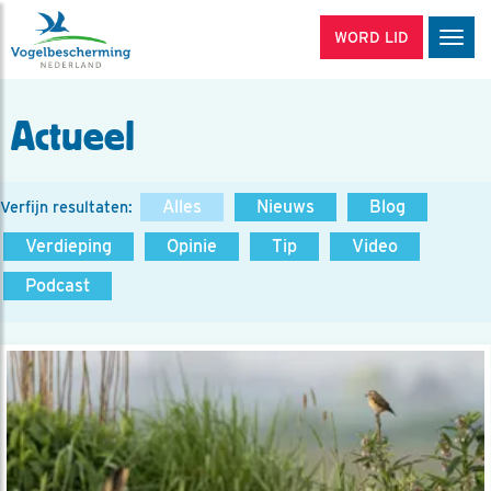
WORD LID
Men
Actueel
Alles
Nieuws
Blog
Verfijn resultaten:
Verdieping
Opinie
Tip
Video
Podcast