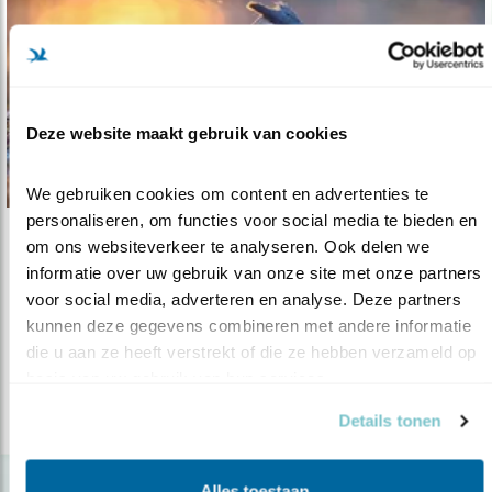
Deze website maakt gebruik van cookies
We gebruiken cookies om content en advertenties te 
personaliseren, om functies voor social media te bieden en 
om ons websiteverkeer te analyseren. Ook delen we 
Nieuws
informatie over uw gebruik van onze site met onze partners 
BirdLife International op klimaattop in ..
voor social media, adverteren en analyse. Deze partners 
16.11.22
BirdLife maakt zich daar sterk voor een
kunnen deze gegevens combineren met andere informatie 
gelijkwaardige, CO2-neutrale en nat..
die u aan ze heeft verstrekt of die ze hebben verzameld op 
basis van uw gebruik van hun services.
lees meer
Details tonen
Alles toestaan