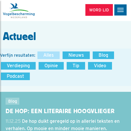
WORD LID
Men
Actueel
Alles
Nieuws
Blog
Verfijn resultaten:
Verdieping
Opinie
Tip
Video
Podcast
Blog
DE HOP: EEN LITERAIRE HOOGVLIEGER
11.12.25
De hop duikt geregeld op in allerlei teksten en
verhalen. Op mooie en minder mooie manieren.