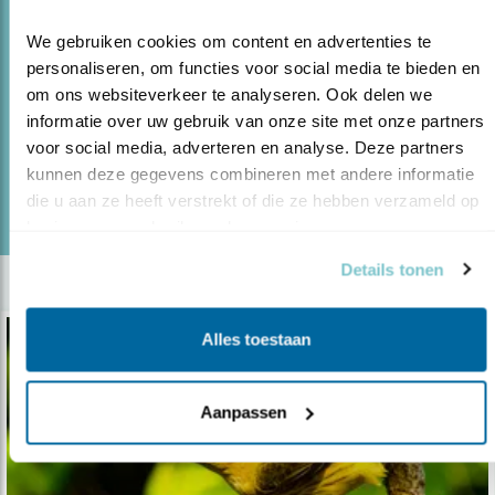
Blog
We gebruiken cookies om content en advertenties te 
ZOMERVOGELS IN HONGARIJE (1)
personaliseren, om functies voor social media te bieden en 
12.07.19
om ons websiteverkeer te analyseren. Ook delen we 
Hemelse plek voor vogelliefhebbers, deel 1
informatie over uw gebruik van onze site met onze partners 
voor social media, adverteren en analyse. Deze partners 
kunnen deze gegevens combineren met andere informatie 
lees meer
Door Hans Peeters
die u aan ze heeft verstrekt of die ze hebben verzameld op 
basis van uw gebruik van hun services.
Details tonen
Alles toestaan
Aanpassen