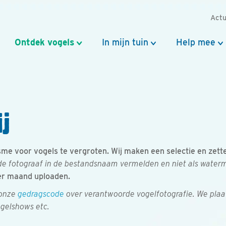
Actu
Ontdek vogels
In mijn tuin
Help mee
j
e voor vogels te vergroten. Wij maken een selectie en zetten 
e fotograaf in de bestandsnaam vermelden en niet als watermer
er maand uploaden.
 onze
gedragscode
over verantwoorde vogelfotografie. We plaa
ogelshows etc.