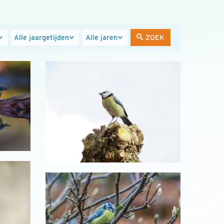
Jaargetijden
Jaren
ZOEK