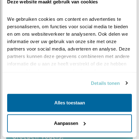
Deze website maakt gebruik van cookies
We gebruiken cookies om content en advertenties te 
personaliseren, om functies voor social media te bieden 
Duur:
en om ons websiteverkeer te analyseren. Ook delen we 
60 min
informatie over uw gebruik van onze site met onze 
partners voor social media, adverteren en analyse. Deze 
partners kunnen deze gegevens combineren met andere 
informatie die u aan ze heeft verstrekt of die ze hebben 
verzameld op basis van uw gebruik van hun services.
Vogelsoorten:
Details tonen
Bosuil
Kerkuil
Oehoe
Alles toestaan
Ransuil
Steenuil
Velduil
Aanpassen
Groepen vogels: