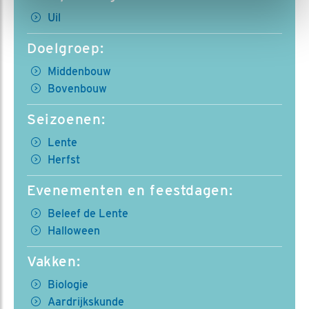
Uil
Doelgroep:
Middenbouw
Bovenbouw
Seizoenen:
Lente
Herfst
Evenementen en feestdagen:
Beleef de Lente
Halloween
Vakken:
Biologie
Aardrijkskunde