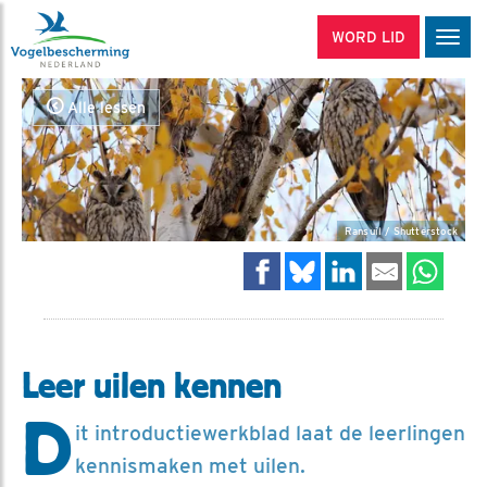
WORD LID
Men
Alle lessen
Ransuil / Shutterstock
Leer uilen kennen
D
it introductiewerkblad laat de leerlingen
kennismaken met uilen.