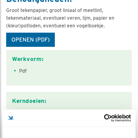
Groot tekenpapier, groot liniaal of meetlint,
tekenmateriaal, eventueel veren, lijm, papier en
(kleur)potloden, eventueel een vogelboekje.
OPENEN (PDF)
Classificatie
Werkvorm:
Pdf
Kerndoelen:
33 (meten en rekenen met maten)
40 (functioneren dier in omgeving)
41 (bouw en functie van dieren en hun
onderdelen)