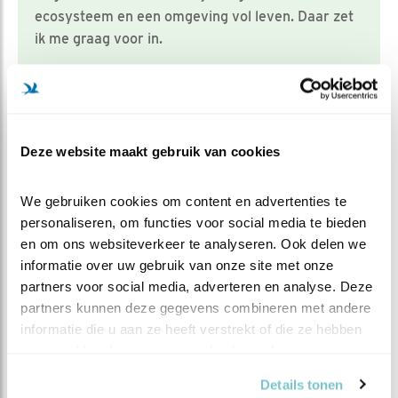
ecosysteem en een omgeving vol leven. Daar zet
ik me graag voor in.
Contact Stadsvogeladviseur
Titel
De heer
Mevrouw
Deze website maakt gebruik van cookies
Voorlttrs
We gebruiken cookies om content en advertenties te 
personaliseren, om functies voor social media te bieden 
Tussenv.
en om ons websiteverkeer te analyseren. Ook delen we 
informatie over uw gebruik van onze site met onze 
Achternaam
partners voor social media, adverteren en analyse. Deze 
partners kunnen deze gegevens combineren met andere 
Postcode
informatie die u aan ze heeft verstrekt of die ze hebben 
verzameld op basis van uw gebruik van hun services.
Huisnr.
Details tonen