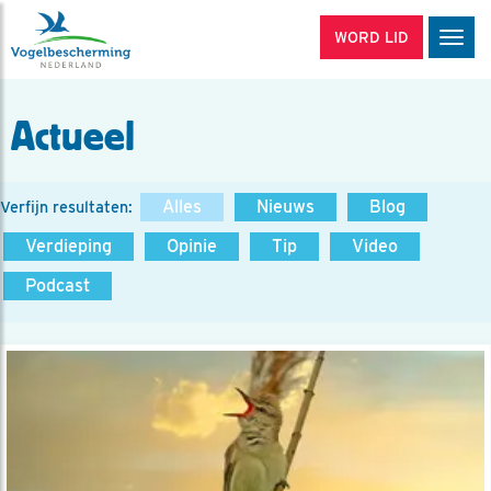
WORD LID
Men
Actueel
Alles
Nieuws
Blog
Verfijn resultaten:
Verdieping
Opinie
Tip
Video
Podcast