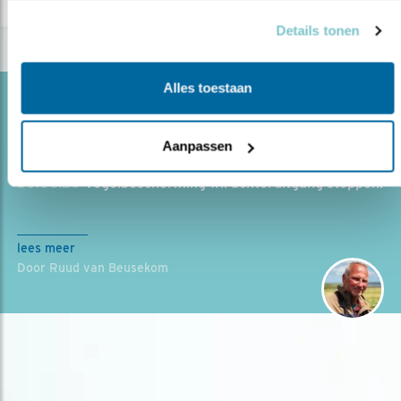
Details tonen
Alles toestaan
Blog
ZONDER WATERRIET GEEN GROTE
Aanpassen
KAREKIET
30.06.20
Vogelbescherming wil achteruitgang stoppen.
lees meer
Door Ruud van Beusekom