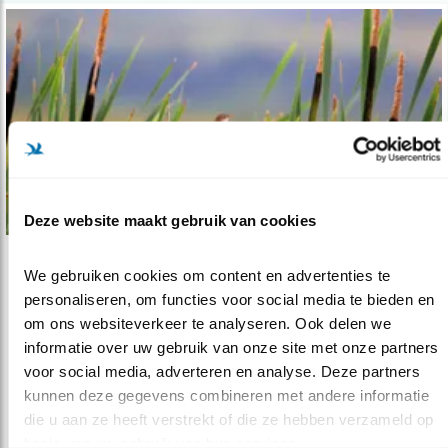
Deze website maakt gebruik van cookies
Tip
We gebruiken cookies om content en advertenties te 
personaliseren, om functies voor social media te bieden en 
Riet krast; kleine karekieten zingen
om ons websiteverkeer te analyseren. Ook delen we 
01.04.21
Ga genieten van kleine karekieten.
informatie over uw gebruik van onze site met onze partners 
voor social media, adverteren en analyse. Deze partners 
kunnen deze gegevens combineren met andere informatie 
lees meer
die u aan ze heeft verstrekt of die ze hebben verzameld op 
basis van uw gebruik van hun services.