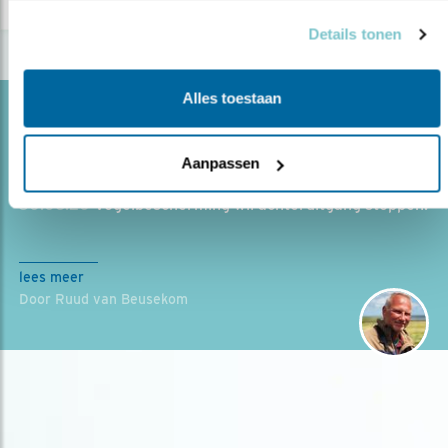
Details tonen
Alles toestaan
Blog
ZONDER WATERRIET GEEN GROTE
Aanpassen
KAREKIET
30.06.20
Vogelbescherming wil achteruitgang stoppen.
lees meer
Door Ruud van Beusekom