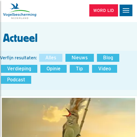
WORD LID
Men
Actueel
Alles
Nieuws
Blog
Verfijn resultaten:
Verdieping
Opinie
Tip
Video
Podcast