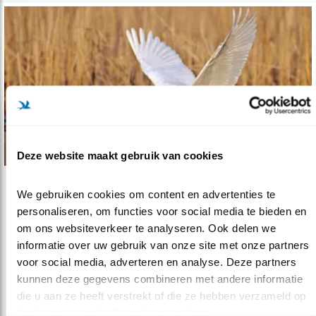
Deze website maakt gebruik van cookies
Tip
We gebruiken cookies om content en advertenties te 
personaliseren, om functies voor social media te bieden en 
Kleine zwaan vs wilde zwaan
om ons websiteverkeer te analyseren. Ook delen we 
25.02.21
's Winters zijn ze vaak in grote groepen te
informatie over uw gebruik van onze site met onze partners 
zien. Tips om ze uit elkaar te ..
voor social media, adverteren en analyse. Deze partners 
kunnen deze gegevens combineren met andere informatie 
die u aan ze heeft verstrekt of die ze hebben verzameld op 
lees meer
basis van uw gebruik van hun services.