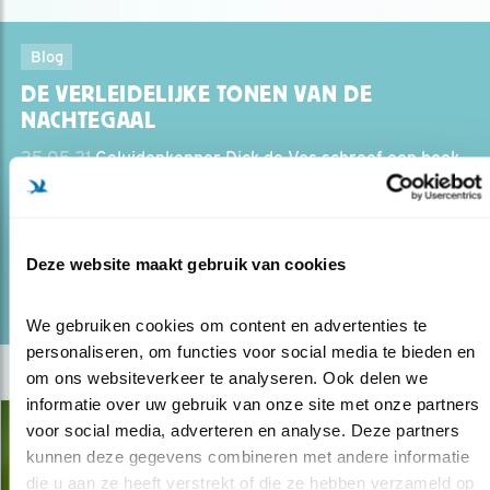
Blog
DE VERLEIDELIJKE TONEN VAN DE
NACHTEGAAL
25.05.21
Geluidenkenner Dick de Vos schreef een boek
over de nachtegaal.
Deze website maakt gebruik van cookies
lees meer
Door Marijn de Bruin
We gebruiken cookies om content en advertenties te 
personaliseren, om functies voor social media te bieden en 
om ons websiteverkeer te analyseren. Ook delen we 
informatie over uw gebruik van onze site met onze partners 
voor social media, adverteren en analyse. Deze partners 
kunnen deze gegevens combineren met andere informatie 
die u aan ze heeft verstrekt of die ze hebben verzameld op 