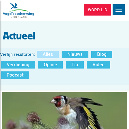
WORD LID
Men
Actueel
Alles
Nieuws
Blog
Verfijn resultaten:
Verdieping
Opinie
Tip
Video
Podcast