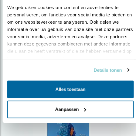
We gebruiken cookies om content en advertenties te 
personaliseren, om functies voor social media te bieden en 
om ons websiteverkeer te analyseren. Ook delen we 
Op de hoogte blijven?
informatie over uw gebruik van onze site met onze partners 
voor social media, adverteren en analyse. Deze partners 
Meld je aan en ontvang nieuws, inspiratie, acties en tips
over vogels en activiteiten van Vogelbescherming.
kunnen deze gegevens combineren met andere informatie 
die u aan ze heeft verstrekt of die ze hebben verzameld op 
AANMELDEN VOGELNIEUWS
basis van uw gebruik van hun services.
Details tonen
Volg ons via social media
Alles toestaan
Aanpassen