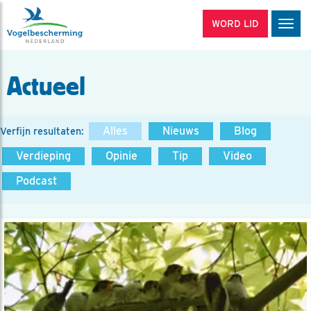
WORD LID
Men
Actueel
Alles
Nieuws
Blog
Verfijn resultaten:
Verdieping
Opinie
Tip
Video
Podcast