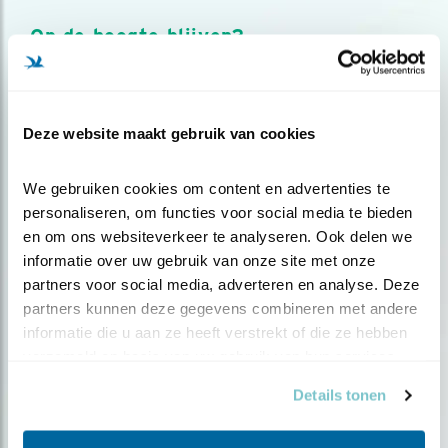
Op de hoogte blijven?
Meld je aan en ontvang nieuws, inspiratie, acties en tips
over vogels en activiteiten van Vogelbescherming.
AANMELDEN VOGELNIEUWS
Deze website maakt gebruik van cookies
We gebruiken cookies om content en advertenties te 
Volg ons via social media
personaliseren, om functies voor social media te bieden 
en om ons websiteverkeer te analyseren. Ook delen we 
informatie over uw gebruik van onze site met onze 
partners voor social media, adverteren en analyse. Deze 
partners kunnen deze gegevens combineren met andere 
informatie die u aan ze heeft verstrekt of die ze hebben 
verzameld op basis van uw gebruik van hun services.
Details tonen