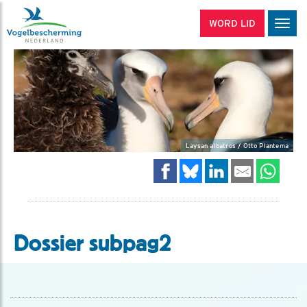
WORD LID
Men
Laysan albatros / Otto Plantema
Dossier subpag2