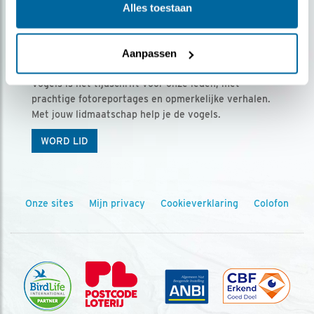
Alles toestaan
Aanpassen
Ontvang 5 x Vogels voor € 36,00 per jaar
Vogels is het tijdschrift voor onze leden, met
prachtige fotoreportages en opmerkelijke verhalen.
Met jouw lidmaatschap help je de vogels.
WORD LID
Onze sites
Mijn privacy
Cookieverklaring
Colofon