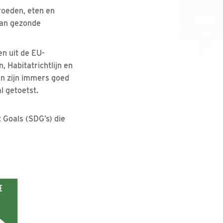
roeden, eten en
aan gezonde
en uit de EU-
, Habitatrichtlijn en
en zijn immers goed
l getoetst.
 Goals (SDG’s) die