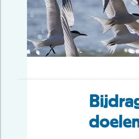
Bijdra
doele