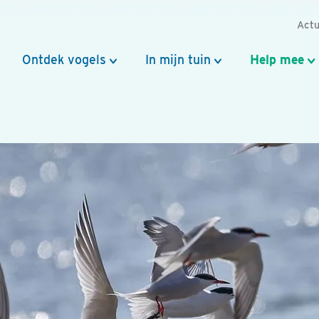
Actu
Ontdek vogels
In mijn tuin
Help mee