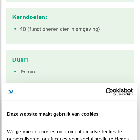
Kerndoelen:
40 (functioneren dier in omgeving)
Duur:
15 min
Groepen vogels:
Deze website maakt gebruik van cookies
Uil
Doelgroep:
We gebruiken cookies om content en advertenties te 
personaliseren, om functies voor social media te bieden 