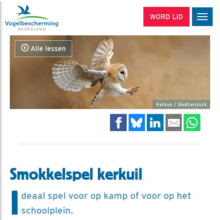
WORD LID
Men
Alle lessen
Kerkuil / Shutterstock
Smokkelspel kerkuil
I
deaal spel voor op kamp of voor op het
schoolplein.