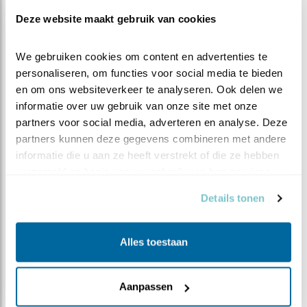
Deze website maakt gebruik van cookies
Duur:
We gebruiken cookies om content en advertenties te 
45 min
personaliseren, om functies voor social media te bieden 
en om ons websiteverkeer te analyseren. Ook delen we 
informatie over uw gebruik van onze site met onze 
partners voor social media, adverteren en analyse. Deze 
partners kunnen deze gegevens combineren met andere 
Doelgroep:
informatie die u aan ze heeft verstrekt of die ze hebben 
Onderbouw
verzameld op basis van uw gebruik van hun services.
Seizoenen:
Details tonen
Lente
Alles toestaan
Evenementen en feestdagen:
Beleef de Lente
Aanpassen
Vakken: