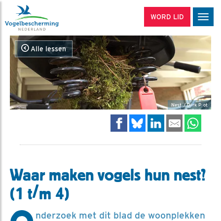
WORD LID
Men
Alle lessen
Nest / Dirk P ot
Waar maken vogels hun nest?
(1 t/m 4)
nderzoek met dit blad de woonplekken