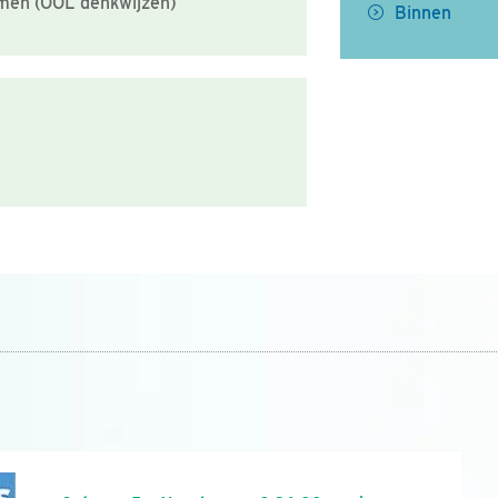
emen (OOL denkwijzen)
Binnen
n