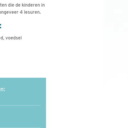
en die de kinderen in
 ongeveer 4 lesuren.
:
ed, voedsel
n: