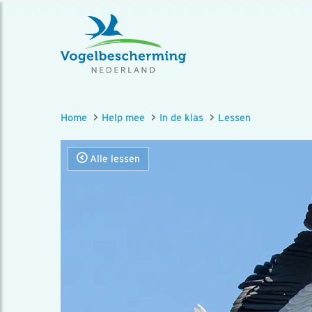
Home
Help mee
In de klas
Lessen
Alle lessen