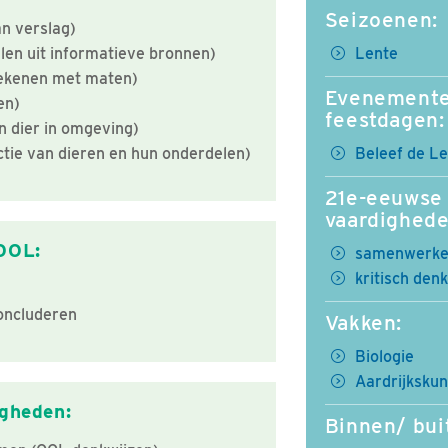
Seizoenen:
an verslag)
alen uit informatieve bronnen)
Lente
ekenen met maten)
Evenemente
en)
feestdagen:
n dier in omgeving)
ctie van dieren en hun onderdelen)
Beleef de L
21e-eeuwse
vaardighede
OOL:
samenwerk
kritisch den
oncluderen
Vakken:
Biologie
Aardrijksku
igheden:
Binnen/ bui