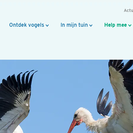
Actu
Ontdek vogels
In mijn tuin
Help mee