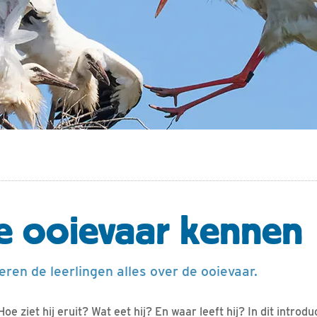
e ooievaar kennen
leren de leerlingen alles over de ooievaar.
oe ziet hij eruit? Wat eet hij? En waar leeft hij? In dit introd