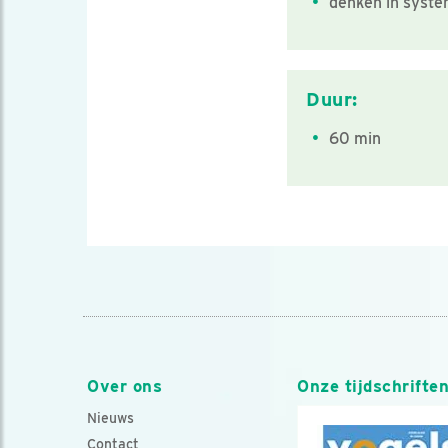
denken in syst
Duur:
60 min
Over ons
Onze tijdschrifte
Nieuws
Contact