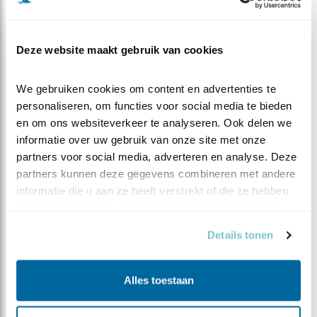
Deze website maakt gebruik van cookies
Duur:
30 min
We gebruiken cookies om content en advertenties te 
personaliseren, om functies voor social media te bieden 
en om ons websiteverkeer te analyseren. Ook delen we 
informatie over uw gebruik van onze site met onze 
Doelgroep:
partners voor social media, adverteren en analyse. Deze 
partners kunnen deze gegevens combineren met andere 
Middenbouw
informatie die u aan ze heeft verstrekt of die ze hebben 
Bovenbouw
verzameld op basis van uw gebruik van hun services.
Seizoenen:
Details tonen
Lente
Alles toestaan
21e-eeuwse vaardigheden:
kritisch denken