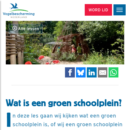
WORD LID
Men
Alle lessen
Wat is een groen schoolplein?
I
n deze les gaan wij kijken wat een groen
schoolplein is, of wij een groen schoolplein