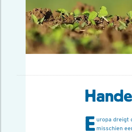
Handen
E
uropa dreigt 
misschien een