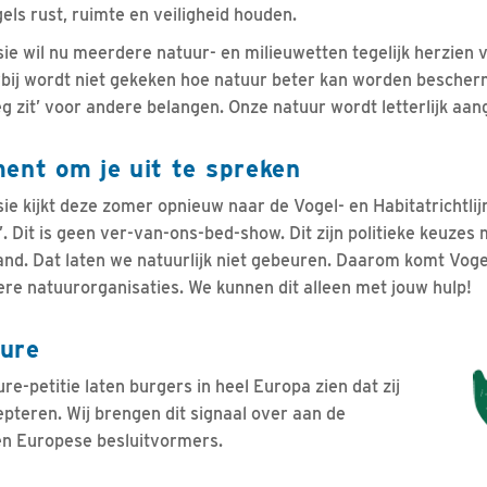
els rust, ruimte en veiligheid houden.
 wil nu meerdere natuur- en milieuwetten tegelijk herzien v
rbij wordt niet gekeken hoe natuur beter kan worden bescher
g zit’ voor andere belangen. Onze natuur wordt letterlijk aa
ment om je uit te spreken
 kijkt deze zomer opnieuw naar de Vogel- en Habitatrichtlij
. Dit is geen ver-van-ons-bed-show. Dit zijn politieke keuzes
and. Dat laten we natuurlijk niet gebeuren. Daarom komt Vog
re natuurorganisaties. We kunnen dit alleen met jouw hulp!
ture
e-petitie laten burgers in heel Europa zien dat zij
epteren. Wij brengen dit signaal over aan de
en Europese besluitvormers.