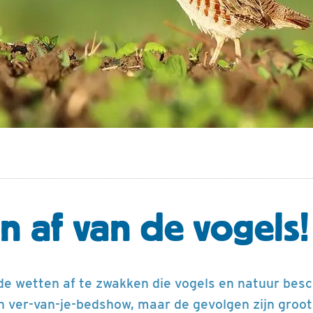
 af van de vogels!
de wetten af te zwakken die vogels en natuur besc
 ver-van-je-bedshow, maar de gevolgen zijn groot