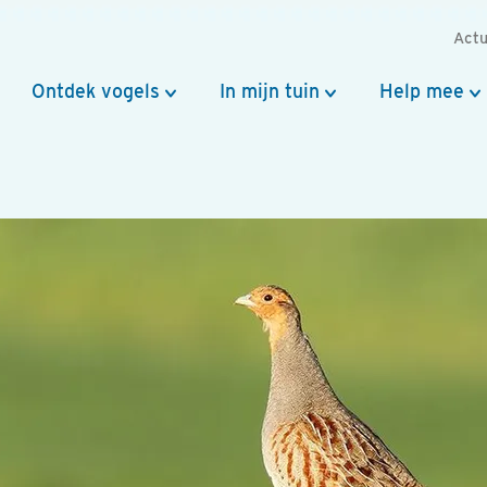
Actu
Ontdek vogels
In mijn tuin
Help mee