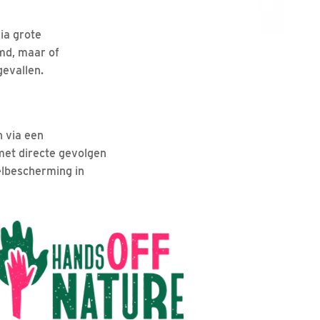
ia grote
md, maar of
ngevallen.
n via een
 met directe gevolgen
elbescherming in