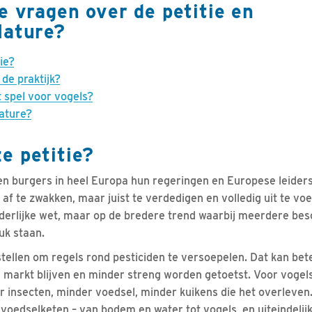
e vragen over de petitie en
Nature?
ie?
 de praktijk?
t spel voor vogels?
Nature?
e petitie?
en burgers in heel Europa hun regeringen en Europese leide
 af te zwakken, maar juist te verdedigen en volledig uit te voe
onderlijke wet, maar op de bredere trend waarbij meerdere b
ruk staan.
stellen om regels rond pesticiden te versoepelen. Dat kan bet
 markt blijven en minder streng worden getoetst. Voor vogels
r insecten, minder voedsel, minder kuikens die het overleven
 voedselketen – van bodem en water tot vogels, en uiteindelijk