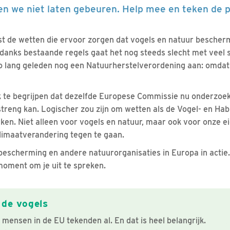
en we niet laten gebeuren. Help mee en teken de pe
uist de wetten die ervoor zorgen dat vogels en natuur bescher
ondanks bestaande regels gaat het nog steeds slecht met veel
o lang geleden nog een Natuurherstelverordening aan: omdat 
jk te begrijpen dat dezelfde Europese Commissie nu onderzoek
reng kan. Logischer zou zijn om wetten als de Vogel- en Habit
rken. Niet alleen voor vogels en natuur, maar ook voor onze 
limaatverandering tegen te gaan.
scherming en andere natuurorganisaties in Europa in actie
t moment om je uit te spreken.
 de vogels
ensen in de EU tekenden al. En dat is heel belangrijk.