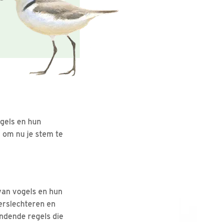
gels en hun
 om nu je stem te
van vogels en hun
erslechteren en
indende regels die