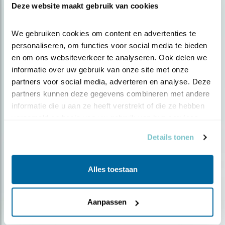
Deze website maakt gebruik van cookies
We gebruiken cookies om content en advertenties te 
personaliseren, om functies voor social media te bieden 
en om ons websiteverkeer te analyseren. Ook delen we 
informatie over uw gebruik van onze site met onze 
partners voor social media, adverteren en analyse. Deze 
partners kunnen deze gegevens combineren met andere 
informatie die u aan ze heeft verstrekt of die ze hebben 
verzameld op basis van uw gebruik van hun services.
Details tonen
Ontvang 5 x Vogels voor € 36,00 per jaar
Vogels is het tijdschrift voor onze leden, met
Alles toestaan
prachtige fotoreportages en opmerkelijke verhalen.
Met jouw lidmaatschap help je de vogels.
Aanpassen
WORD LID