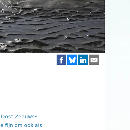
n Oost Zeeuws-
e fijn om ook als