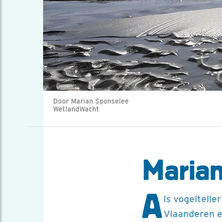
Door Marian Sponselee
WetlandWacht
Marian
A
ls vogeltell
Vlaanderen en