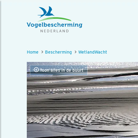
Home
Bescherming
WetlandWacht
Toon alles in de buurt