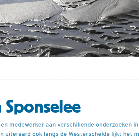
 Sponselee
er en medewerker aan verschillende onderzoeken i
 uiteraard ook langs de Westerschelde lijkt het m