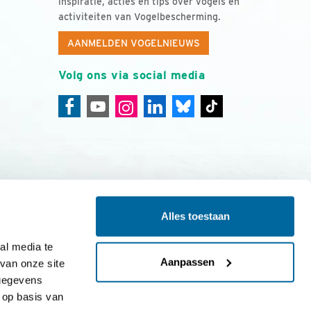
inspiratie, acties en tips over vogels en
activiteiten van Vogelbescherming.
AANMELDEN VOGELNIEUWS
Volg ons via social media
Alles toestaan
ing
Colofon
l media te 
Aanpassen
an onze site 
gegevens 
op basis van 