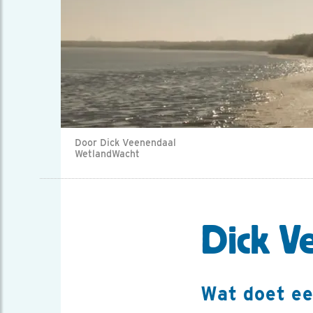
Door Dick Veenendaal
WetlandWacht
Dick V
Wat doet e