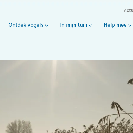
Actu
Ontdek vogels
In mijn tuin
Help mee