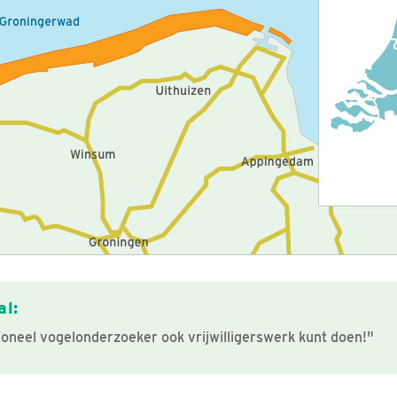
l:
ioneel vogelonderzoeker ook vrijwilligerswerk kunt doen!"