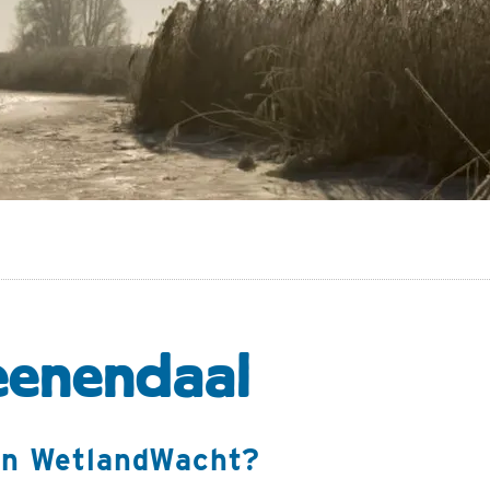
eenendaal
en WetlandWacht?