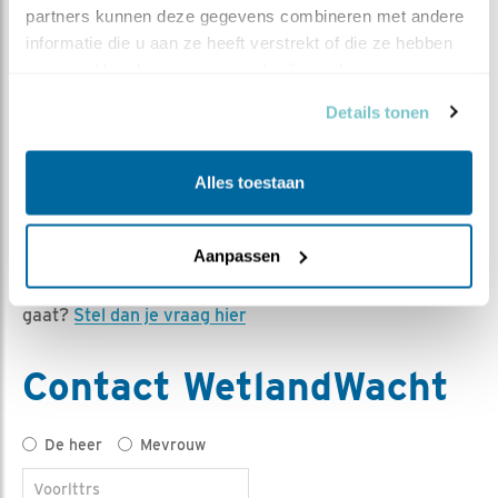
partners kunnen deze gegevens combineren met andere 
informatie die u aan ze heeft verstrekt of die ze hebben 
verzameld op basis van uw gebruik van hun services.
Details tonen
Daan Sitters:
"Elke vogel vertelt een verhaal – je hoeft alleen
Alles toestaan
maar stil te staan en te kijken."
Aanpassen
Heb je een vraag die niet specifiek over dit wetland
gaat?
Stel dan je vraag hier
Contact WetlandWacht
Titel
De heer
Mevrouw
Voorlttrs