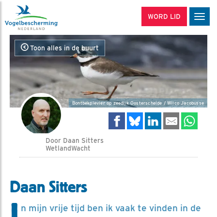
WORD LID
Men
Toon alles in de buurt
Bontbekplevier op zeedijk Oosterschelde / Wilco Jacobusse
Door Daan Sitters
WetlandWacht
Daan Sitters
I
n mijn vrije tijd ben ik vaak te vinden in de