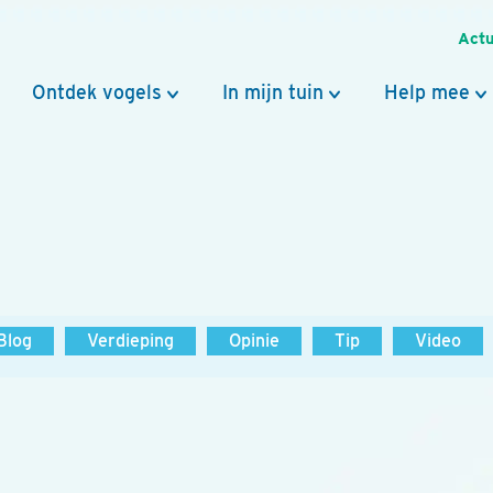
Actu
Ontdek vogels
In mijn tuin
Help mee
Blog
Verdieping
Opinie
Tip
Video