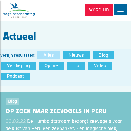
WORD LID
Men
Actueel
Alles
Nieuws
Blog
Verfijn resultaten:
Verdieping
Opinie
Tip
Video
Podcast
Blog
OP ZOEK NAAR ZEEVOGELS IN PERU
03.02.22
De Humboldtstroom bezorgt zeevogels voor
de kust van Peru een zeebanket. Een magische plek,