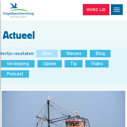
WORD LID
Men
Actueel
Alles
Nieuws
Blog
Verfijn resultaten:
Verdieping
Opinie
Tip
Video
Podcast