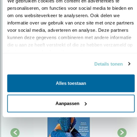
We gebruiken cookies om content en advertenties te 
personaliseren, om functies voor social media te bieden en 
Op de hoogte blijven?
om ons websiteverkeer te analyseren. Ook delen we 
informatie over uw gebruik van onze site met onze partners 
Meld je aan en ontvang nieuws, inspiratie, acties en tips
voor social media, adverteren en analyse. Deze partners 
over vogels en activiteiten van Vogelbescherming.
kunnen deze gegevens combineren met andere informatie 
AANMELDEN VOGELNIEUWS
die u aan ze heeft verstrekt of die ze hebben verzameld op 
basis van uw gebruik van hun services.
Volg ons via social media
Details tonen
Alles toestaan
Aanpassen