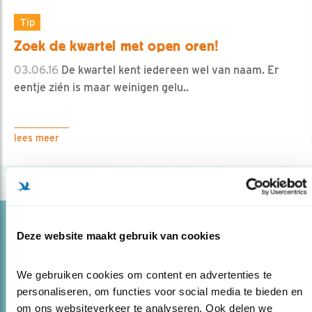
Tip
Zoek de kwartel met open oren!
03.06.16
De kwartel kent iedereen wel van naam. Er
eentje zién is maar weinigen gelu..
lees meer
Blog
Deze website maakt gebruik van cookies
TUNESISCHE VOGELVRIENDEN
15.06.15
Tunesische vogelbeschermers voerden – met
We gebruiken cookies om content en advertenties te 
steun van Vogelbescherming – een project uit voor de
personaliseren, om functies voor social media te bieden en 
bescherming van trekvogels. Onlangs werd het project
om ons websiteverkeer te analyseren. Ook delen we 