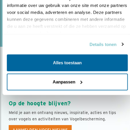
formeel afgesloten. Bernd de Bruijn van ..
informatie over uw gebruik van onze site met onze partners 
voor social media, adverteren en analyse. Deze partners 
kunnen deze gegevens combineren met andere informatie 
lees meer
die u aan ze heeft verstrekt of die ze hebben verzameld op 
Door Bernd de Bruijn
basis van uw gebruik van hun services.
Details tonen
Alles toestaan
Aanpassen
Op de hoogte blijven?
Meld je aan en ontvang nieuws, inspiratie, acties en tips
over vogels en activiteiten van Vogelbescherming.