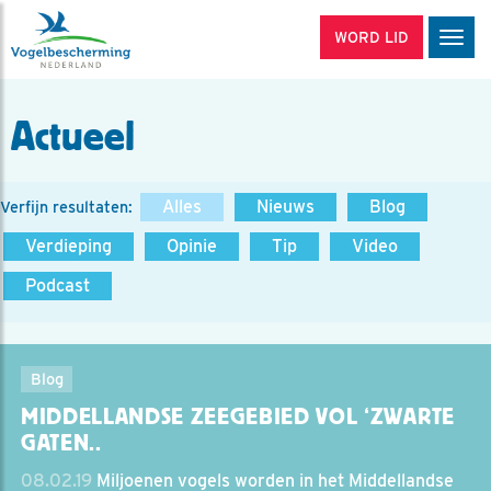
WORD LID
Men
Actueel
Alles
Nieuws
Blog
Verfijn resultaten:
Verdieping
Opinie
Tip
Video
Podcast
Blog
MIDDELLANDSE ZEEGEBIED VOL ‘ZWARTE
GATEN..
08.02.19
Miljoenen vogels worden in het Middellandse