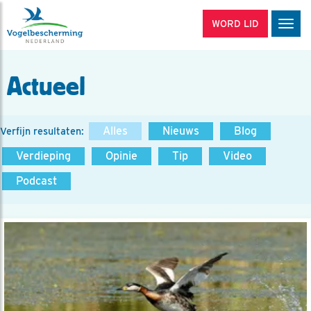
WORD LID
Men
Actueel
Alles
Nieuws
Blog
Verfijn resultaten:
Verdieping
Opinie
Tip
Video
Podcast