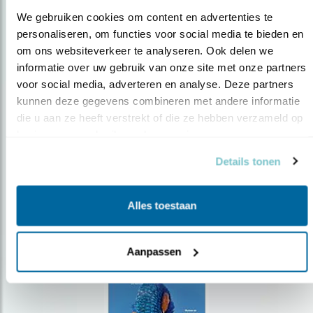
We gebruiken cookies om content en advertenties te 
personaliseren, om functies voor social media te bieden en 
om ons websiteverkeer te analyseren. Ook delen we 
Op de hoogte blijven?
informatie over uw gebruik van onze site met onze partners 
voor social media, adverteren en analyse. Deze partners 
Meld je aan en ontvang nieuws, inspiratie, acties en tips
over vogels en activiteiten van Vogelbescherming.
kunnen deze gegevens combineren met andere informatie 
die u aan ze heeft verstrekt of die ze hebben verzameld op 
AANMELDEN VOGELNIEUWS
basis van uw gebruik van hun services.
Details tonen
Volg ons via social media
Alles toestaan
Aanpassen