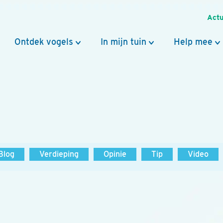
Actu
Ontdek vogels
In mijn tuin
Help mee
Blog
Verdieping
Opinie
Tip
Video